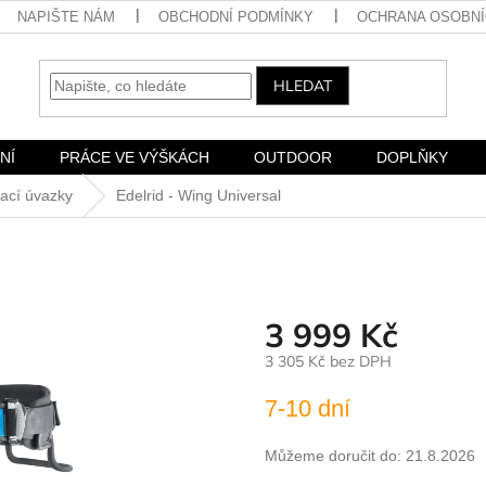
NAPIŠTE NÁM
OBCHODNÍ PODMÍNKY
OCHRANA OSOBNÍ
HLEDAT
NÍ
PRÁCE VE VÝŠKÁCH
OUTDOOR
DOPLŇKY
ací úvazky
Edelrid - Wing Universal
3 999 Kč
3 305 Kč bez DPH
Měrná
7-10 dní
cena:
Můžeme doručit do:
21.8.2026