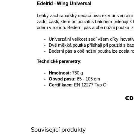
Edelrid - Wing Universal
Lehký záchranářský sedací úvazek v univerzální v
zadní části, které při použití s ​​batohem přiléhají
oděru v rozích.
Bederní pás a obě nožní poutka l
Univerzální velikost sedí všem díky inovat
Dvě měkká poutka přiléhají při použití s bat
Bederní pás a obě nožní poutka lze zcela r
Technické parametry:
Hmotnost:
750 g
Obvod pasu:
65 - 105 cm
Certifikace:
EN 12277
Typ C
Související produkty