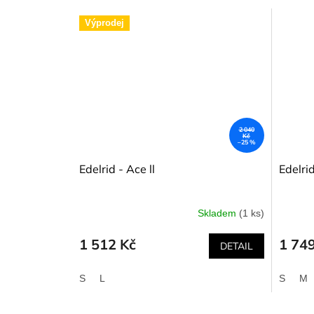
Výprodej
2 040
Kč
–25 %
Edelrid - Ace ll
Edelri
Skladem
(1 ks)
1 512 Kč
1 74
DETAIL
S
L
S
M