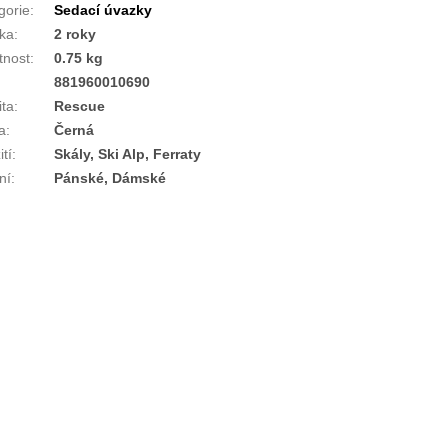
gorie
:
Sedací úvazky
ka
:
2 roky
nost
:
0.75 kg
:
881960010690
ita
:
Rescue
a
:
Černá
tí
:
Skály, Ski Alp, Ferraty
ní
:
Pánské, Dámské