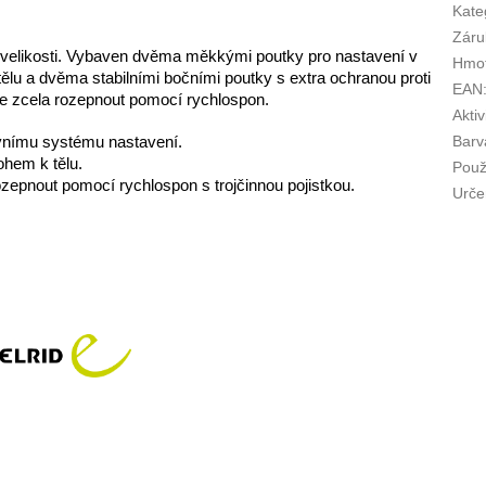
Kate
Záru
elikosti. V
ybaven dvěma měkkými poutky pro nastavení v
Hmot
 k tělu a dvěma stabilními bočními poutky s extra ochranou proti
EAN
ze zcela rozepnout pomocí rychlospon.
Aktiv
Barv
ivnímu systému nastavení.
ohem k tělu.
Použi
ozepnout pomocí rychlospon s trojčinnou pojistkou.
Urče