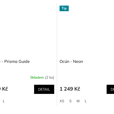
Tip
d - Prisma Guide
Ocún - Neon
Skladem
(2 ks)
9 Kč
1 249 Kč
DETAIL
D
L
XS
S
M
L