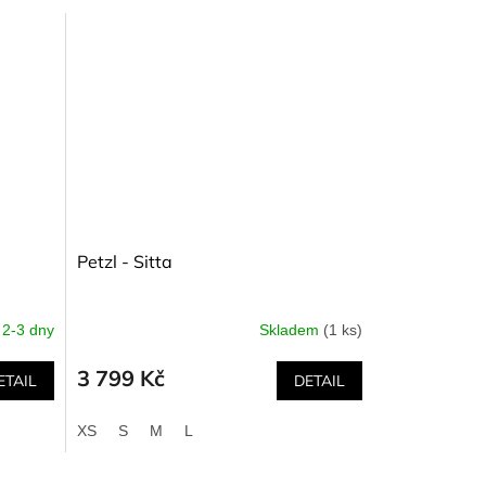
Petzl - Sitta
2-3 dny
Skladem
(1 ks)
3 799 Kč
ETAIL
DETAIL
XS
S
M
L