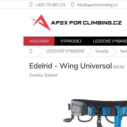
Přejít
+420 775 993 173
info@apexforclimbing.cz
na
obsah
VOUCHER
VÝPRODEJ
LEZECKÉ VYBAVE
Domů
LEZECKÉ VYBAVENÍ
Úvazky
Sed
Edelrid - Wing Universal
88196
Značka:
Edelrid