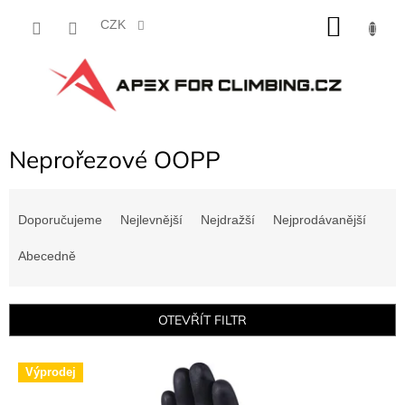
Přejít
NÁKU
na
CZK
obsah
KOŠÍK
Neprořezové OOPP
Ř
a
Doporučujeme
Nejlevnější
Nejdražší
Nejprodávanější
z
e
Abecedně
n
í
p
OTEVŘÍT FILTR
r
o
V
d
Výprodej
ý
u
p