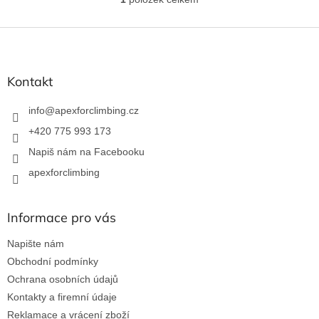
O
v
l
Z
á
á
d
p
a
a
Kontakt
c
t
í
í
info
@
apexforclimbing.cz
p
r
+420 775 993 173
v
Napiš nám na Facebooku
k
y
apexforclimbing
v
ý
p
Informace pro vás
i
s
Napište nám
u
Obchodní podmínky
Ochrana osobních údajů
Kontakty a firemní údaje
Reklamace a vrácení zboží