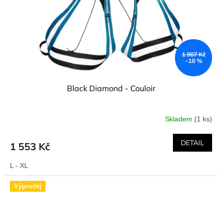
1 907 Kč
–18 %
Black Diamond - Couloir
Skladem
(1 ks)
DETAIL
1 553 Kč
L - XL
Výprodej