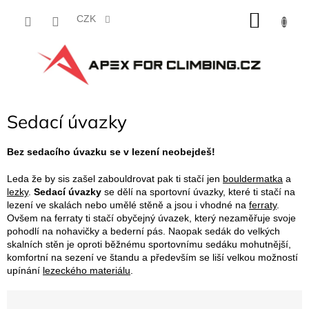
Přejít
NÁKU
na
CZK
obsah
KOŠÍK
Sedací úvazky
Bez sedacího úvazku se v lezení neobejdeš!
Leda že by sis zašel zabouldrovat pak ti stačí jen
bouldermatka
a
lezky
.
Sedací úvazky
se dělí na sportovní úvazky, které ti stačí na
lezení ve skalách nebo umělé stěně a jsou i vhodné na
ferraty
.
Ovšem na ferraty ti stačí obyčejný úvazek, který nezaměřuje svoje
pohodlí na nohavičky a bederní pás. Naopak sedák do velkých
skalních stěn je oproti běžnému sportovnímu sedáku mohutnější,
komfortní na sezení ve štandu a především se liší velkou možností
upínání
lezeckého materiálu
.
Ř