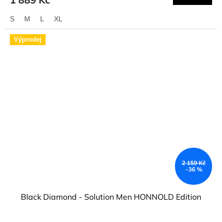
S
M
L
XL
Výprodej
2 159 Kč
–36 %
Black Diamond - Solution Men HONNOLD Edition