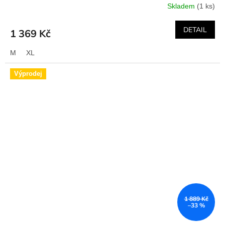
Skladem
(1 ks)
DETAIL
1 369 Kč
M
XL
Výprodej
1 889 Kč
–33 %