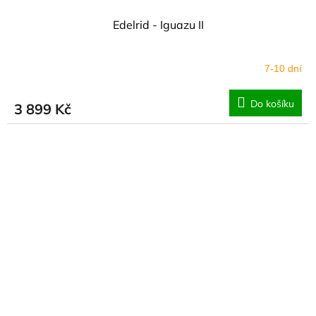
Edelrid - Iguazu II
7-10 dní
Do košíku
3 899 Kč