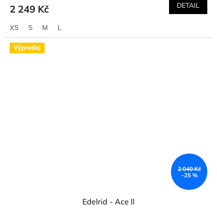
DETAIL
2 249 Kč
XS
S
M
L
Výprodej
2 040 Kč
–25 %
Edelrid - Ace ll