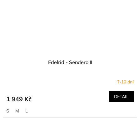
Edelrid - Sendero II
7-10 dní
DETAIL
1 949 Kč
S
M
L