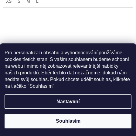
XS
S
M
L
Pro personalizaci obsahu a vyhodnocování používáme
cookies třetích stran. S vaším souhlasem budeme schopni
na webu i mimo něj zobrazovat relevantnější nabídky
našich produktů. Sběr těchto dat nezačneme, dokud nám
nedáte svůj souhlas. Pokud chcete udělit souhlas, klikněte
na tlačítko "Souhlasím".
Nastavení
Ocún - Neon 3 Lady
Souhlasím
Skladem
(1 ks)