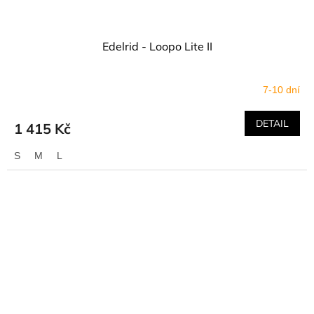
Edelrid - Loopo Lite II
7-10 dní
DETAIL
1 415 Kč
S
M
L