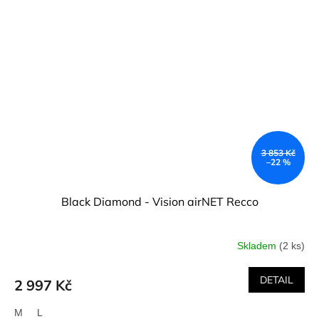
3 853 Kč
–22 %
Black Diamond - Vision airNET Recco
Skladem
(2 ks)
DETAIL
2 997 Kč
M
L