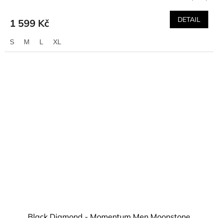
DETAIL
1 599 Kč
S
M
L
XL
Black Diamond - Momentum Men Moonstone