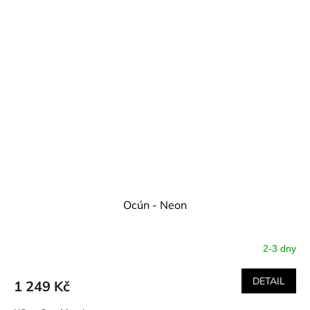
Ocún - Neon
2-3 dny
DETAIL
1 249 Kč