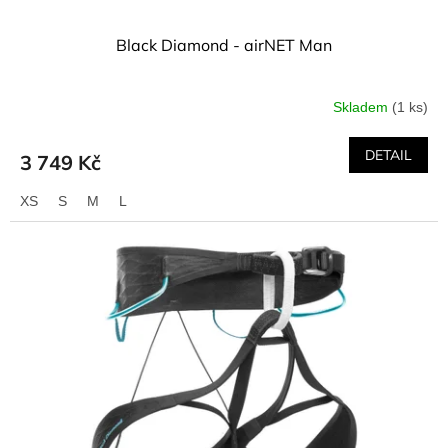
Black Diamond - airNET Man
Skladem
(1 ks)
DETAIL
3 749 Kč
XS
S
M
L