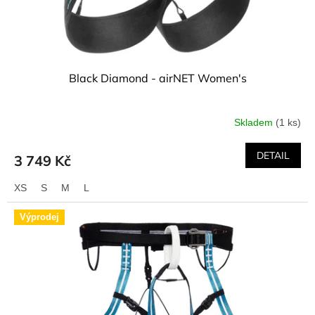
Black Diamond - airNET Women's
Skladem
(1 ks)
DETAIL
3 749 Kč
XS
S
M
L
Výprodej