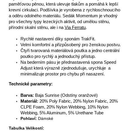
paměťovou pěnou, která ulevuje tlakům a pomáhá k lepší
krevní cirkulaci. Podšívka je vyrobena z rychloschnoucího
a oděru odolného materiálu. Sedák Momentum je vhodný
pro všechny typy lezeckých aktivit, od umělou stěnu,
přírodní skalní stěnu, ale i na
Via Ferratu
.
Rychlé nastavení díky sponám TrakFit.
Velmi komfortní a přizpůsobený pro ženskou postvu.
Čtyři tvarovaná materiálová poutka a jedno centrální
poutko pro rychlý a jednoduchý přístup.
Na bederním pásu je přednastavená spona Speed
Adjust která výrazně zjednodušuje, urychluje a
minimalizuje prostor pro chybu při nasazení.
Technické parametry:
Barva:
Baja Sunrise (Odstíny oranžové)
Materiál:
20% Poly Fabric, 20% Nylon Fabric, 20%
CLPE Foam, 20% Nylon Webbing, 10% Nylon
Webbing, 5% Aluminum, 5% Urethane Tube
Pohlaví:
Dámské
Tabulka Velikostí: