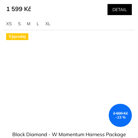
1 599 Kč
DETAIL
XS
S
M
L
XL
Výprodej
2 609 Kč
–23 %
Black Diamond - W Momentum Harness Package