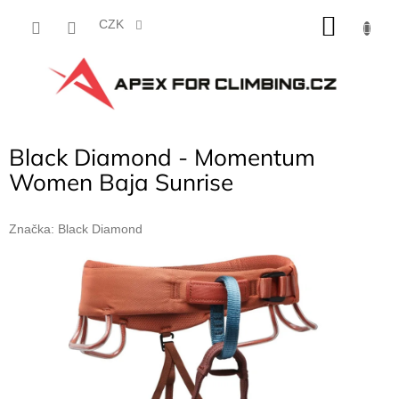
Přejít
NÁKU
na
CZK
obsah
KOŠÍK
Black Diamond - Momentum
Women Baja Sunrise
Značka:
Black Diamond