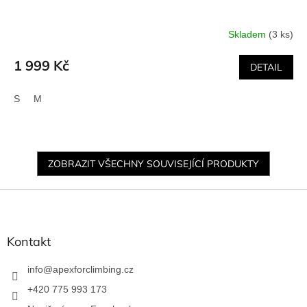
Skladem
(3 ks)
1 999 Kč
DETAIL
S
M
ZOBRAZIT VŠECHNY SOUVISEJÍCÍ PRODUKTY
Z
á
p
a
Kontakt
t
í
info
@
apexforclimbing.cz
+420 775 993 173