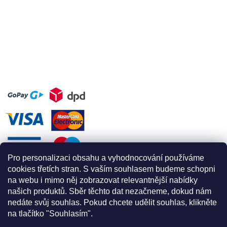
Pro personalizaci obsahu a vyhodnocování používáme
cookies třetích stran. S vaším souhlasem budeme schopni
na webu i mimo něj zobrazovat relevantnější nabídky
našich produktů. Sběr těchto dat nezačneme, dokud nám
nedáte svůj souhlas. Pokud chcete udělit souhlas, klikněte
na tlačítko "Souhlasím".