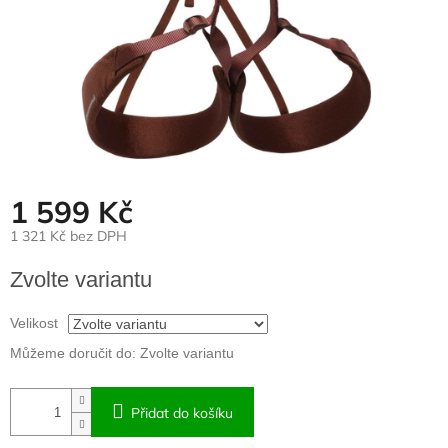
1 599 Kč
1 321 Kč bez DPH
Měrná
Zvolte variantu
cena:
Velikost
Můžeme doručit do:
Zvolte variantu
Přidat do košíku