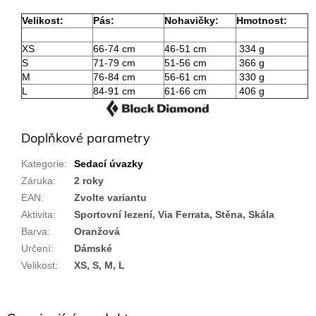
Velikost:
Pás:
Nohavičky:
Hmotnost:
XS
66-74 cm
46-51 cm
334 g
S
71-79 cm
51-56 cm
366 g
M
76-84 cm
56-61 cm
330 g
L
84-91 cm
61-66 cm
406 g
Doplňkové parametry
Kategorie
:
Sedací úvazky
Záruka
:
2 roky
EAN
:
Zvolte variantu
Aktivita
:
Sportovní lezení, Via Ferrata, Stěna, Skála
Barva
:
Oranžová
Určení
:
Dámské
Velikost
:
XS, S, M, L