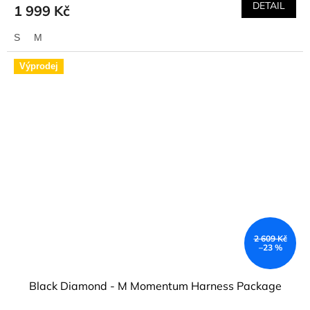
DETAIL
1 999 Kč
S
M
Výprodej
2 609 Kč
–23 %
Black Diamond - M Momentum Harness Package