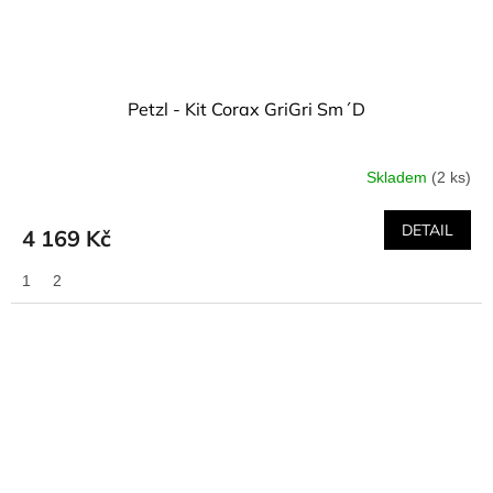
Petzl - Kit Corax GriGri Sm´D
Skladem
(2 ks)
DETAIL
4 169 Kč
1
2