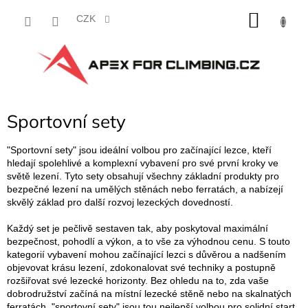
Přejít
NÁKU
na
CZK
obsah
KOŠÍK
Sportovní sety
"Sportovní sety" jsou ideální volbou pro začínající lezce, kteří
hledají spolehlivé a komplexní vybavení pro své první kroky ve
světě lezení. Tyto sety obsahují všechny základní produkty pro
bezpečné lezení na umělých stěnách nebo ferratách, a nabízejí
skvělý základ pro další rozvoj lezeckých dovedností.
Každý set je pečlivě sestaven tak, aby poskytoval maximální
bezpečnost, pohodlí a výkon, a to vše za výhodnou cenu. S touto
kategorií vybavení mohou začínající lezci s důvěrou a nadšením
objevovat krásu lezení, zdokonalovat své techniky a postupně
rozšiřovat své lezecké horizonty. Bez ohledu na to, zda vaše
dobrodružství začíná na místní lezecké stěně nebo na skalnatých
ferratách, "sportovní sety" jsou tou nejlepší volbou pro solidní start