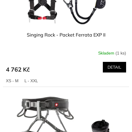
k
t
ů
Singing Rock - Packet Ferrata EXP II
Skladem
(1 ks)
DETAIL
4 762 Kč
XS - M
L - XXL