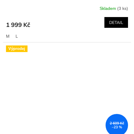
Skladem
(3 ks)
DETAIL
1 999 Kč
M
L
Výprodej
2 609 Kč
–23 %