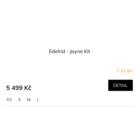
Edelrid - Jayne Kit
7-10 dní
DETAIL
5 499 Kč
XS
S
M
L