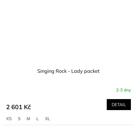
Singing Rock - Lady packet
2-3 dny
DETAIL
2 601 Kč
XS
S
M
L
XL