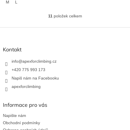
M
L
11
položek celkem
O
v
l
Z
á
á
d
p
a
a
Kontakt
c
t
í
í
info
@
apexforclimbing.cz
p
r
+420 775 993 173
v
Napiš nám na Facebooku
k
y
apexforclimbing
v
ý
p
Informace pro vás
i
s
Napište nám
u
Obchodní podmínky
Ochrana osobních údajů