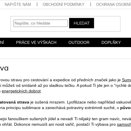
NAPIŠTE NÁM
OBCHODNÍ PODMÍNKY
OCHRANA OSOBNÍ
HLEDAT
NÍ
PRÁCE VE VÝŠKÁCH
OUTDOOR
DOPLŇKY
ava
ovou stravu pro cestování a expedice od předních značek jako je
Summ
si můžeš od snídaně až po sladkou tečku. A pokud Ti jde jen o "rychlé d
h
energetických dobrot
.
atovaná
strava
je sušená mrazem. Lyofilizace nebo například vakuové
 na principu sublimace a zanechává potraviny extrémně suché, v
půvo
ejsi fanouškem sušených jídel a nevadí Ti nějaký ten gram navíc, nevá
en ohřát. Dokonce nemusíš ani nosit vařič, postačí Ti výbava pro
samooh