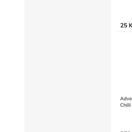
25 
Adve
Chill