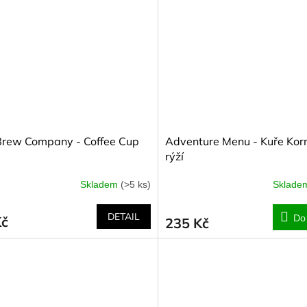
Brew Company - Coffee Cup
Adventure Menu - Kuře Kor
rýží
Skladem
(>5 ks)
Sklad
DETAIL
Do
Kč
235 Kč