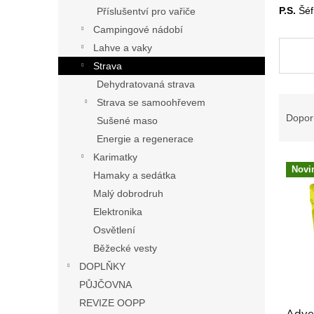
n
P.S.
Šéf
Příslušentví pro vařiče
e
Campingové nádobí
l
Lahve a vaky
Strava
Dehydratovaná strava
Ř
Strava se samoohřevem
a
Dopor
Sušené maso
z
Energie a regenerace
e
Karimatky
V
n
Novi
ý
í
Hamaky a sedátka
p
p
Malý dobrodruh
i
r
Elektronika
s
o
Osvětlení
p
d
Běžecké vesty
r
u
o
DOPLŇKY
k
d
t
PŮJČOVNA
u
ů
REVIZE OOPP
Adve