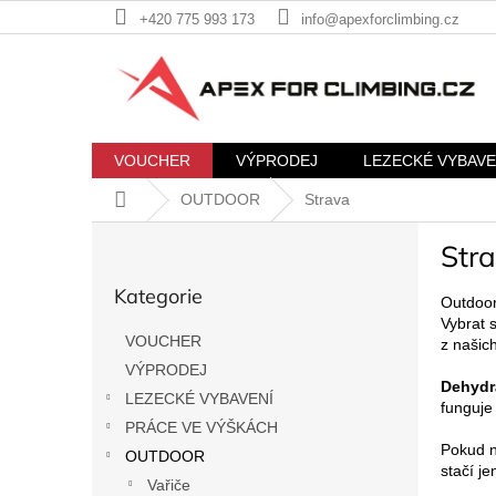
Přejít
+420 775 993 173
info@apexforclimbing.cz
na
obsah
VOUCHER
VÝPRODEJ
LEZECKÉ VYBAVE
Domů
OUTDOOR
Strava
P
Str
o
Přeskočit
s
Kategorie
kategorie
t
Outdoor
Vybrat 
r
VOUCHER
z našic
a
VÝPRODEJ
n
Dehydr
n
LEZECKÉ VYBAVENÍ
funguje
í
PRÁCE VE VÝŠKÁCH
p
Pokud n
OUTDOOR
stačí j
a
Vařiče