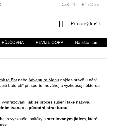
CH ÚDAJŮ
KONTAKTY A FIREMNÍ ÚDAJE
CZK
Přihlášení
REKLAMACE A VR
NÁKUPNÍ
Prázdný košík
KOŠÍK
PŮJČOVNA
REVIZE OOPP
Napište nám
it to Eat
nebo
Adventure Menu
najdeš právě u nás!
obití baterek" při sportu, neváhej a vyzkoušej některou
 vymrazování, jak se proces sušení také nazývá,
dním tvaru
a s
původní strukturou
.
hej a vyzkoušej balíčky s
sterilovaným jídlem
, které
řev
.