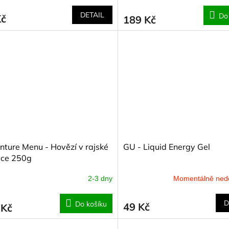
DETAIL
Do
Kč
189 Kč
ture Menu - Hovězí v rajské
GU - Liquid Energy Gel
ce 250g
2-3 dny
Momentálně ned
D
Do košíku
49 Kč
 Kč