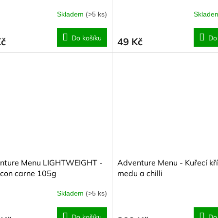
Skladem
(>5 ks)
Sklad
Do košíku
Do
Kč
49 Kč
nture Menu LIGHTWEIGHT -
Adventure Menu - Kuřecí kř
i con carne 105g
medu a chilli
Skladem
(>5 ks)
Do košíku
Do