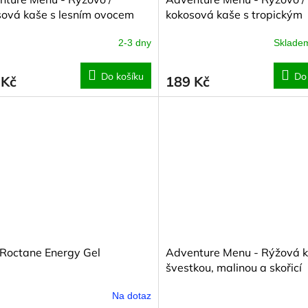
sová kaše s lesním ovocem
kokosová kaše s tropickým
ovocem
2-3 dny
Sklad
Do košíku
Do
 Kč
189 Kč
 Roctane Energy Gel
Adventure Menu - Rýžová k
švestkou, malinou a skořicí
Na dotaz