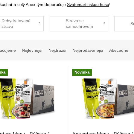
kuchař a celý Apex tým doporučuje
Svatomartinskou husu
!
Dehydratovaná
Strava se
S
strava
samoohřevem
učujeme
Nejlevnější
Nejdražší
Nejprodávanější
Abecedně
nka
Novinka
nture Menu - Rýžovo /
Adventure Menu - Rýžovo /