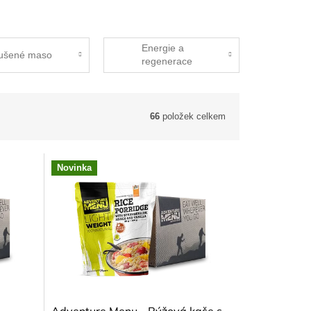
Energie a
ušené maso
regenerace
66
položek celkem
Novinka