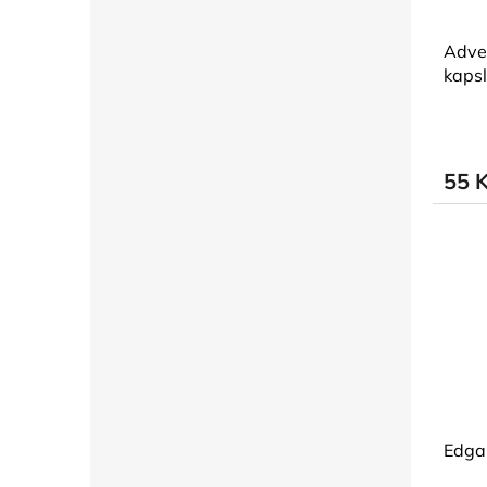
Adve
kapsl
55 
Edga