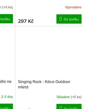
em
(>5 ks)
Vyprodáno
 košíku
Do košíku
297 Kč
ídla na
Singing Rock - Káva Outdoor
mletá
2-3 dny
Skladem
(>5 ks)
 košíku
Do košíku