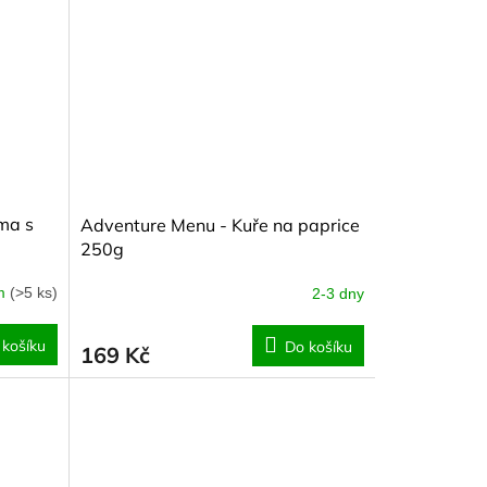
ma s
Adventure Menu - Kuře na paprice
250g
em
(>5 ks)
2-3 dny
 košíku
Do košíku
169 Kč