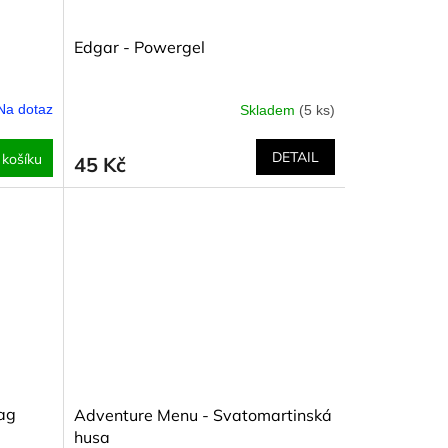
Edgar - Powergel
Na dotaz
Skladem
(5 ks)
DETAIL
 košíku
45 Kč
ag
Adventure Menu - Svatomartinská
husa