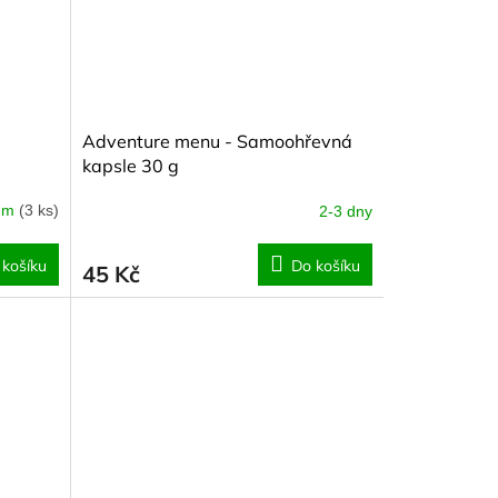
Adventure menu - Samoohřevná
kapsle 30 g
dem
(3 ks)
2-3 dny
 košíku
Do košíku
45 Kč