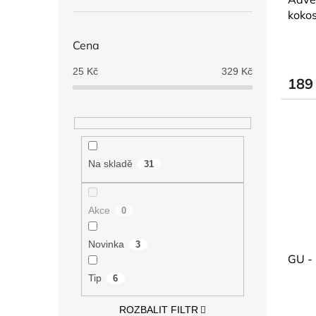
k
koko
t
ů
Cena
25
Kč
329
Kč
189
Na skladě
31
Akce
0
Novinka
3
GU -
Tip
6
ROZBALIT FILTR