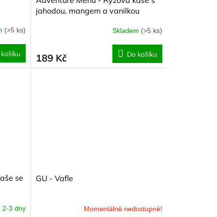
Adventure Menu - Rýžová kaše s
jahodou, mangem a vanilkou
em
(>5 ks)
Skladem
(>5 ks)
 košíku
Do košíku
189 Kč
aše se
GU - Vafle
2-3 dny
Momentálně nedostupné!