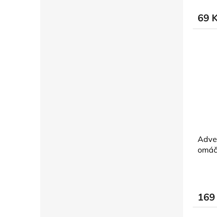
69 
Adven
omáč
169