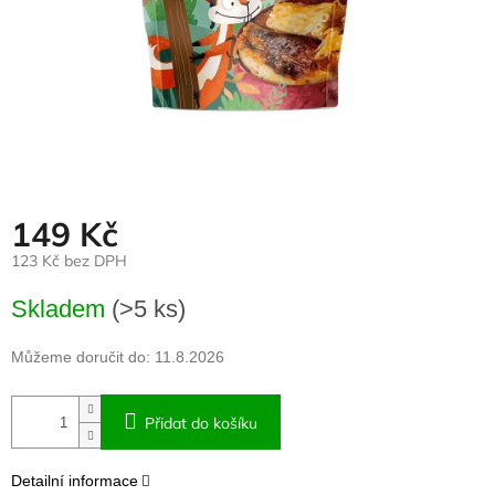
149 Kč
123 Kč bez DPH
Měrná
Skladem
(>5 ks)
cena:
Můžeme doručit do:
11.8.2026
Přidat do košíku
Detailní informace