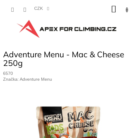
Přejít
NÁKU
na
CZK
obsah
KOŠÍK
Adventure Menu - Mac & Cheese
250g
6570
Značka:
Adventure Menu