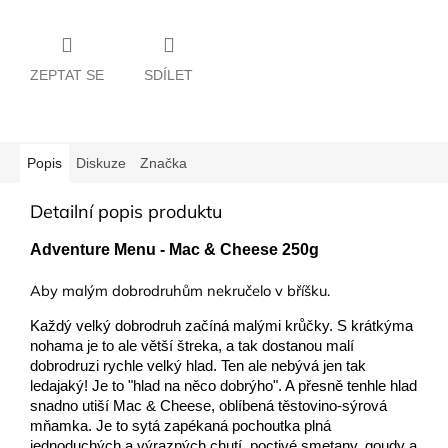
ZEPTAT SE
SDÍLET
Popis
Diskuze
Značka
Detailní popis produktu
Adventure Menu - Mac & Cheese 250g
Aby malým dobrodruhům nekručelo v bříšku.
Každý velký dobrodruh začíná malými krůčky. S krátkýma
nohama je to ale větší štreka, a tak dostanou malí
dobrodruzi rychle velký hlad. Ten ale nebývá jen tak
ledajaký! Je to "hlad na něco dobrýho". A přesně tenhle hlad
snadno utiší Mac & Cheese, oblíbená těstovino-sýrová
mňamka. Je to sytá zapékaná pochoutka plná
jednoduchých a výrazných chutí, poctivé smetany, goudy a