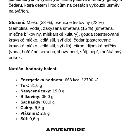
čedaru, která dětem i rodičům na cestách vykouzlí úsměv
na tvářích.
Složení:
Mléko (38 %), pšeničné těstoviny (22 %)
(semolina, voda), zakysaná smetana (16 %) (smetana,
mléčné bílkoviny, mlékařské kultury), gouda (pasterované
kravské mléko, jedlá sůl, syřidlo), čedar (pasterované
kravské mléko, jedlá sůl, syřidlo), citron, dijonská hořčice
(voda, hořčičné semeno, lihový ocet, sůl), pepř, muškátový
oříšek.
Nutriční hodnoty balení:
Energetická hodnota:
663
kcal /
2790
kJ
Tuk:
31,0
g
Nasycené tuky:
19,0 g
Bílkoviny:
35,0
g
Sacharidy:
60,0
g
Cukry:
9,5
g
Vláknina:
2,6
g
Sůl:
0,6
g