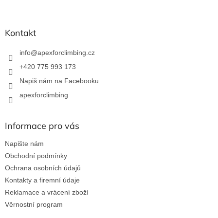
Z
á
p
a
Kontakt
t
í
info
@
apexforclimbing.cz
+420 775 993 173
Napiš nám na Facebooku
apexforclimbing
Informace pro vás
Napište nám
Obchodní podmínky
Ochrana osobních údajů
Kontakty a firemní údaje
Reklamace a vrácení zboží
Věrnostní program