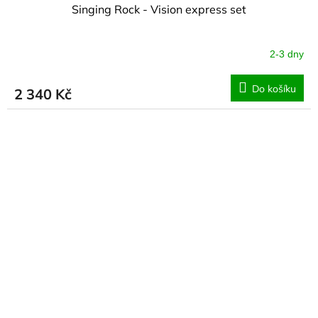
Singing Rock - Vision express set
2-3 dny
Do košíku
2 340 Kč