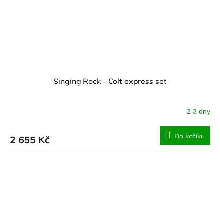
Singing Rock - Colt express set
2-3 dny
Do košíku
2 655 Kč