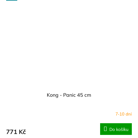
Kong - Panic 45 cm
7-10 dní
Do košíku
771 Kč