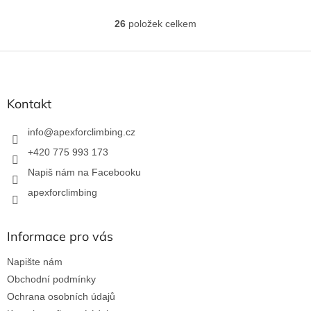
26
položek celkem
O
v
l
Z
á
á
d
p
a
a
Kontakt
c
t
í
í
info
@
apexforclimbing.cz
p
r
+420 775 993 173
v
Napiš nám na Facebooku
k
y
apexforclimbing
v
ý
p
Informace pro vás
i
s
Napište nám
u
Obchodní podmínky
Ochrana osobních údajů