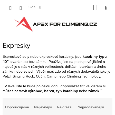
Přejít
NÁKU
na
CZK
obsah
KOŠÍK
Expresky
Expreskové sety nebo expreskové karabiny, jsou
karabiny typu
"D"
s variantou bez zámku. Používají se na postupové jištění a
najdeš je u nás v různých velikostech, délkách, barvách a druhu
zámku nebo setech. Výběr máš zde od různých dodavatelů jako je
Petzl
,
Singing Rock
,
Ocún
,
Camp
nebo
Climbing Technology
.
,,V levé liště tě bude po celou dobu doprovázet filtr ve kterém si
můžeš nastavit
výrobce
,
barvu
,
typ karabiny
nebo
zámek
.''
Ř
a
Doporučujeme
Nejlevnější
Nejdražší
Nejprodávanější
z