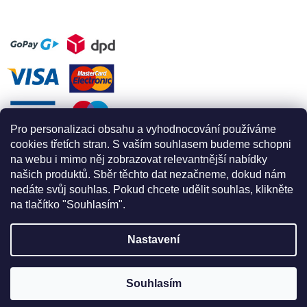
Pro personalizaci obsahu a vyhodnocování používáme
cookies třetích stran. S vaším souhlasem budeme schopni
na webu i mimo něj zobrazovat relevantnější nabídky
našich produktů. Sběr těchto dat nezačneme, dokud nám
nedáte svůj souhlas. Pokud chcete udělit souhlas, klikněte
na tlačítko "Souhlasím".
Nastavení
Vytvořil Shoptet
Souhlasím
Copyright 2026
Apex for climbing
. Všechna práva vyhrazena.