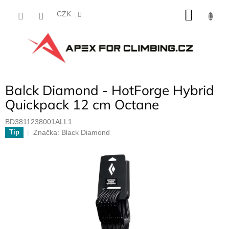
Přejít
NÁKU
na
CZK
obsah
KOŠÍK
Balck Diamond - HotForge Hybrid
Quickpack 12 cm Octane
BD3811238001ALL1
Značka:
Black Diamond
Tip