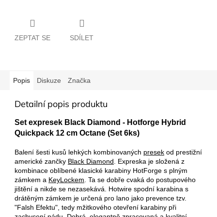
ZEPTAT SE
SDÍLET
Popis
Diskuze
Značka
Detailní popis produktu
Set expresek Black Diamond - Hotforge Hybrid
Quickpack 12 cm Octane (Set 6ks)
Balení šesti kusů lehkých kombinovaných
presek
od prestižní
americké zančky
Black Diamond
. Expreska je složená z
kombinace oblíbené klasické karabiny HotForge s plným
zámkem a
KeyLockem
. Ta se dobře cvaká do postupového
jištění a nikde se nezasekává. Hotwire spodní karabina s
drátěným zámkem je určená pro lano jako prevence tzv.
"Falsh Efektu", tedy mžitkového otevření karabiny při
zachycení pádu. Dobrá, elegantně zpracovaná a kvalitní