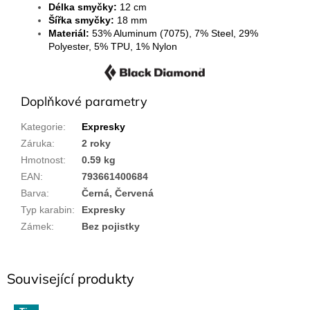
Délka smyčky:
12 cm
Šířka smyčky:
18 mm
Materiál:
53% Aluminum (7075), 7% Steel, 29%
Polyester, 5% TPU, 1% Nylon
Doplňkové parametry
Kategorie
:
Expresky
Záruka
:
2 roky
Hmotnost
:
0.59 kg
EAN
:
793661400684
Barva
:
Černá, Červená
Typ karabin
:
Expresky
Zámek
:
Bez pojistky
Související produkty