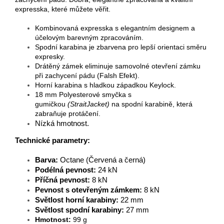
expresska, které můžete věřit.
Kombinovaná expresska s elegantním designem a
účelovým barevným zpracováním.
Spodní karabina je zbarvena pro lepší orientaci směru
expresky.
Drátěný zámek eliminuje samovolné otevření zámku
při zachycení pádu (Falsh Efekt).
Horní karabina s hladkou západkou Keylock.
18 mm Polyesterové smyčka s
gumičkou
(StraitJacket)
na spodní karabině, která
zabraňuje protáčení.
Nízká hmotnost.
Technické parametry:
Barva:
Octane (Červená a černá)
Podélná pevnost:
24 kN
Příčná pevnost:
8 kN
Pevnost s otevřeným zámkem:
8 kN
Světlost horní karabiny:
22 mm
Světlost spodní karabiny:
27 mm
Hmotnost:
99 g