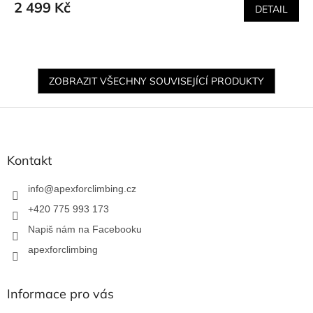
2 499 Kč
DETAIL
ZOBRAZIT VŠECHNY SOUVISEJÍCÍ PRODUKTY
Z
á
p
a
Kontakt
t
í
info
@
apexforclimbing.cz
+420 775 993 173
Napiš nám na Facebooku
apexforclimbing
Informace pro vás