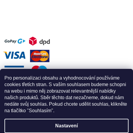
Pro personalizaci obsahu a vyhodnocování používáme
cookies třetích stran. S vaším souhlasem budeme schopni
na webu i mimo něj zobrazovat relevantnější nabídky
našich produktů. Sběr těchto dat nezačneme, dokud nám
nedáte svůj souhlas. Pokud chcete udělit souhlas, klikněte
na tlačítko "Souhlasím".
Nastavení
Vytvořil Shoptet