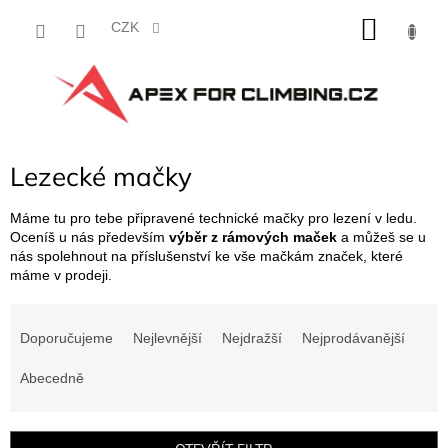
Přejít
NÁKU
na
CZK
obsah
KOŠÍK
Lezecké mačky
Máme tu pro tebe připravené technické mačky pro lezení v ledu.
Oceníš u nás především
výběr z rámových maček
a můžeš se u
nás spolehnout na příslušenství ke vše mačkám značek, které
máme v prodeji.
Ř
a
Doporučujeme
Nejlevnější
Nejdražší
Nejprodávanější
z
e
Abecedně
n
í
p