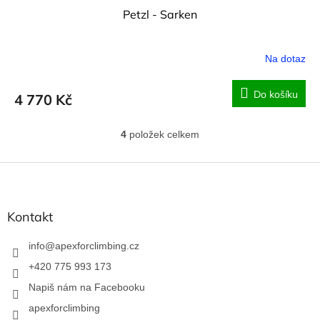
Petzl - Sarken
Na dotaz
Do košíku
4 770 Kč
4
položek celkem
O
v
l
Z
á
á
d
p
a
a
Kontakt
c
t
í
í
info
@
apexforclimbing.cz
p
r
+420 775 993 173
v
Napiš nám na Facebooku
k
y
apexforclimbing
v