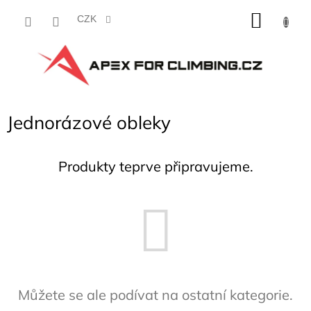
Přejít
NÁKU
na
CZK
obsah
KOŠÍK
Jednorázové obleky
Produkty teprve připravujeme.
Můžete se ale podívat na ostatní kategorie.