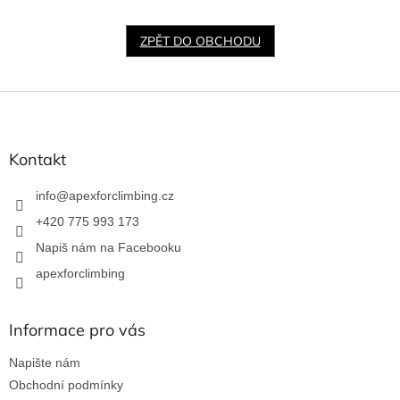
ZPĚT DO OBCHODU
Z
á
p
a
Kontakt
t
í
info
@
apexforclimbing.cz
+420 775 993 173
Napiš nám na Facebooku
apexforclimbing
Informace pro vás
Napište nám
Obchodní podmínky