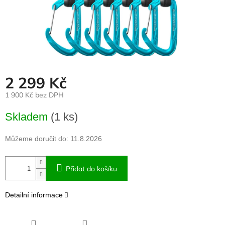
2 299 Kč
1 900 Kč bez DPH
Měrná
Skladem
(1 ks)
cena:
Můžeme doručit do:
11.8.2026
Přidat do košíku
Detailní informace