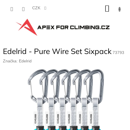
Přejít
NÁKU
na
CZK
obsah
KOŠÍK
Edelrid - Pure Wire Set Sixpack
73793
Značka:
Edelrid