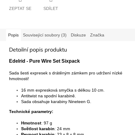
ZEPTAT SE
SDÍLET
Popis
Související soubory (3)
Diskuze
Značka
Detailní popis produktu
Edelrid - Pure Wire Set Sixpack
Sada šesti expresek s drátěným zámkem pro udržení nízké
hmotnosti!
16 mm expresková smyčka s délkou 10 cm.
Antitwist na spodní karabině.
Sada obsahuje karabiny Nineteen G.
Technické parametry:
Hmotnost
: 97 g
Světlost karabin
: 24 mm
Pevnost karabin
: 23 x 8 x 8 mm