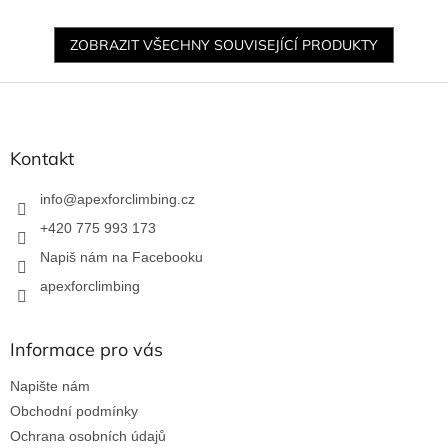
ZOBRAZIT VŠECHNY SOUVISEJÍCÍ PRODUKTY
Z
á
p
a
Kontakt
t
í
info
@
apexforclimbing.cz
+420 775 993 173
Napiš nám na Facebooku
apexforclimbing
Informace pro vás
Napište nám
Obchodní podmínky
Ochrana osobních údajů