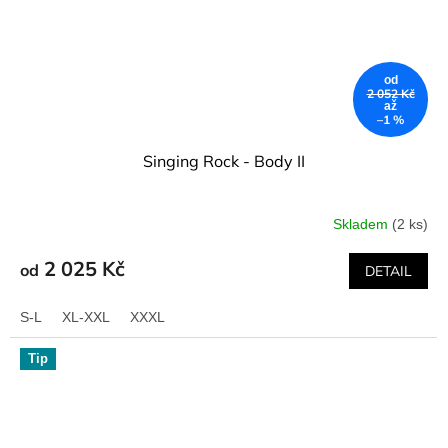
od
2 052 Kč
až
–1 %
Singing Rock - Body II
Skladem
(2 ks)
2 025 Kč
od
DETAIL
S-L
XL-XXL
XXXL
Tip