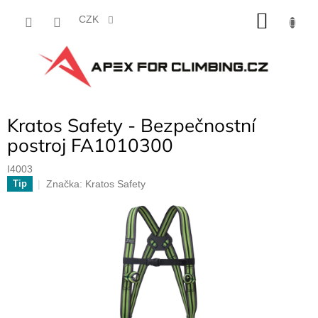
Přejít
NÁKU
na
CZK
obsah
KOŠÍK
Kratos Safety - Bezpečnostní
postroj FA1010300
I4003
Značka:
Kratos Safety
Tip