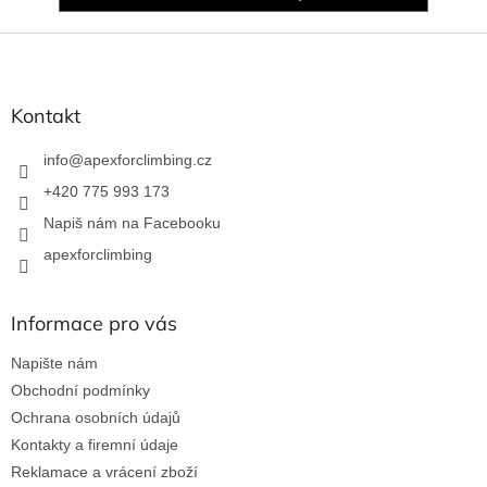
Z
á
p
a
Kontakt
t
í
info
@
apexforclimbing.cz
+420 775 993 173
Napiš nám na Facebooku
apexforclimbing
Informace pro vás
Napište nám
Obchodní podmínky
Ochrana osobních údajů
Kontakty a firemní údaje
Reklamace a vrácení zboží