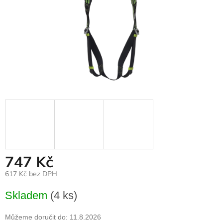
747 Kč
617 Kč bez DPH
Měrná
Skladem
(4 ks)
cena:
Můžeme doručit do:
11.8.2026