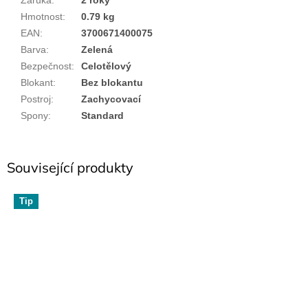
Záruka
:
2 roky
Hmotnost
:
0.79 kg
EAN
:
3700671400075
Barva
:
Zelená
Bezpečnost
:
Celotělový
Blokant
:
Bez blokantu
Postroj
:
Zachycovací
Spony
:
Standard
Související produkty
Tip