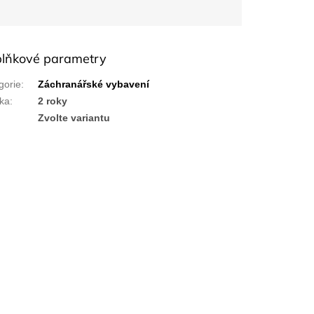
lňkové parametry
gorie
:
Záchranářské vybavení
ka
:
2 roky
:
Zvolte variantu