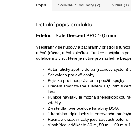
Popis
Související soubory (2)
Videa (1)
Detailní popis produktu
Edelrid - Safe Descent PRO 10,5 mm
Všestranný sestupový a záchranný přístroj s funkcí 
ručně (ráčna, ruční kolečko). Funkce navijáku s p
odlehčení z visu, které je nutné pro následné bezp
Automatický zpětný doraz (ráčnový systém) 
Schváleno pro dvě osoby.
Pojistka proti nesprávnému použití spojky.
Předem smontované s lanem 10,5 mm s certi
lana.
Funkce navijáku je možná s teleskopickou 
vrtačky.
2 všité dlaňové ocelové karabiny DSG.
1 karabina triple lock s integrovaným otočn
Ráčna a držák vrtačky jsou součástí balení.
V nabídce v délkách: 30 m, 50 m, 100 m a 