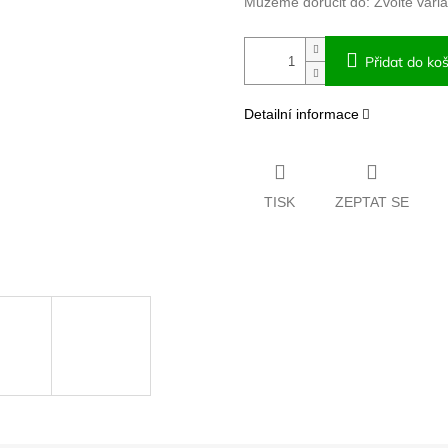
Můžeme doručit do:
Zvolte vari
Přidat do koš
Detailní informace
TISK
ZEPTAT SE