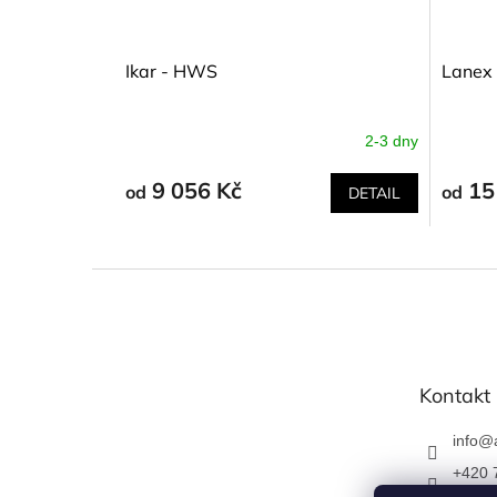
Ikar - HWS
Lanex
2-3 dny
9 056 Kč
15
od
od
DETAIL
Z
á
p
a
t
Kontakt
í
info
@
+420 