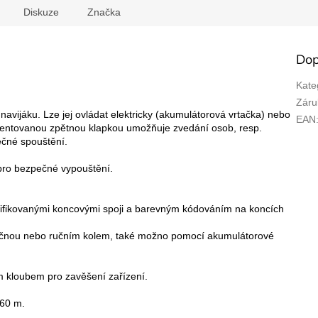
Diskuze
Značka
Dop
Kate
Záru
navijáku. Lze jej ovládat elektricky (akumulátorová vrtačka) nebo
EAN
atentovanou zpětnou klapkou umožňuje zvedání osob, resp.
ečné spouštění.
pro bezpečné vypouštění.
fikovanými koncovými spoji a barevným kódováním na koncích
ráčnou nebo ručním kolem,
také možno pomocí akumulátorové
ým kloubem pro zavěšení zařízení.
160 m.