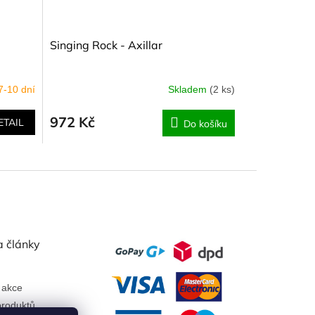
Singing Rock - Axillar
7-10 dní
Skladem
(2 ks)
972 Kč
ETAIL
Do košíku
a články
 akce
roduktů