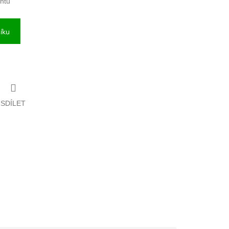
antu
íku
SDÍLET