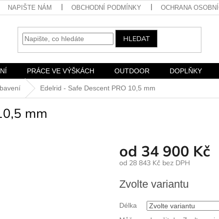
NAPIŠTE NÁM
OBCHODNÍ PODMÍNKY
OCHRANA OSOBNÍ
HLEDAT
NÍ
PRÁCE VE VÝŠKÁCH
OUTDOOR
DOPLŇKY
bavení
Edelrid - Safe Descent PRO 10,5 mm
 10,5 mm
od
34 900 Kč
od
28 843 Kč
bez DPH
Měrná
Zvolte variantu
cena:
Délka