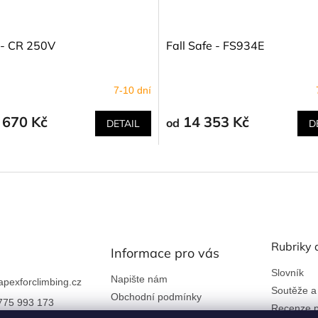
 - CR 250V
Fall Safe - FS934E
7-10 dní
 670 Kč
14 353 Kč
od
DETAIL
D
Rubriky 
Informace pro vás
Slovník
Napište nám
apexforclimbing.cz
Soutěže a
Obchodní podmínky
775 993 173
Recenze p
Ochrana osobních údajů