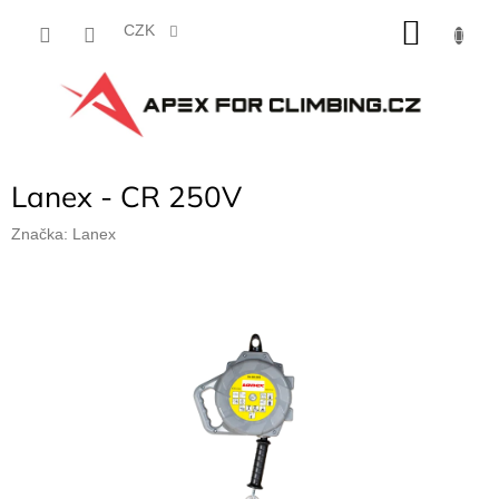
Přejít
NÁKU
na
CZK
obsah
KOŠÍK
Lanex - CR 250V
Značka:
Lanex