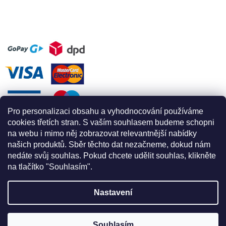
Pro personalizaci obsahu a vyhodnocování používáme
cookies třetích stran. S vaším souhlasem budeme schopni
na webu i mimo něj zobrazovat relevantnější nabídky
našich produktů. Sběr těchto dat nezačneme, dokud nám
nedáte svůj souhlas. Pokud chcete udělit souhlas, klikněte
na tlačítko "Souhlasím".
Nastavení
Vytvořil Shoptet
APEX na prázdninách! POZOR, prodejna Apexu na Radlické je
UZAVŘENA od 30.7. do 4.8.2026 Děkujeme za pochopení a
Souhlasím
Copyright 2026
Apex for climbing
. Všechna práva vyhrazena.