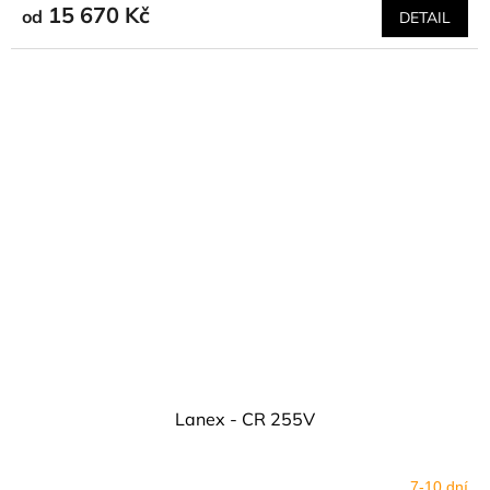
15 670 Kč
od
DETAIL
Lanex - CR 255V
7-10 dní