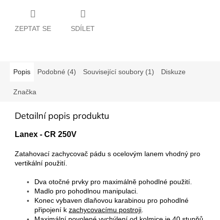
ZEPTAT SE
SDÍLET
Popis
Podobné (4)
Související soubory (1)
Diskuze
Značka
Detailní popis produktu
Lanex - CR 250V
Zatahovací zachycovač pádu s ocelovým lanem vhodný pro
vertikální použití.
Dva otočné prvky pro maximálně pohodlné použití.
Madlo pro pohodlnou manipulaci.
Konec vybaven
dlaňovou karabinou
pro pohodlné
připojení k
zachycovacímu postroji
.
Maximální povolené vychýlení od kolmice je 40 stupňů.