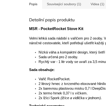
Popis
Související soubory (1)
Videa (1)
Detailní popis produktu
MSR - PocketRocket Stove Kit
Velmi lehká sada nádobí s vařičem pro 2 osoby. V
náročné cestovatele, kteří potřebují ušetřit každ
Nízká váha a kompaktní design, který šetří 
Sada určená pro 2 osoby.
Rychlý var - 1 litr vody se uvaří za 3,5 minu
Sada obsahuje:
Vařič RocketPocket.
2 litrový hrnec z tvrzeného eloxované hliník
2x barevnou plastovou misku 0,7 l DeepDis
2x termo hrnek 0,37 l s víčkem.
2x lžíci Spork
(lžíce a vidlička v jednom).