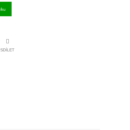
íku
SDÍLET