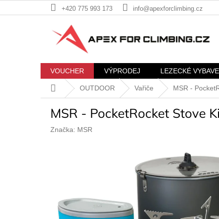
Přejít
+420 775 993 173
info@apexforclimbing.cz
na
obsah
VOUCHER
VÝPRODEJ
LEZECKÉ VYBAVE
Domů
OUTDOOR
Vařiče
MSR - PocketR
MSR - PocketRocket Stove Ki
Značka:
MSR