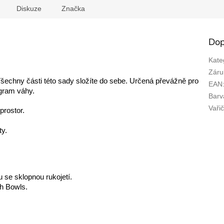
Diskuze
Značka
Dop
Kate
Záru
šechny části této sady složíte do sebe. Určená převážně pro
EAN
ý gram váhy.
Barv
Vaři
prostor.
ty.
u se sklopnou rukojetí.
h Bowls.