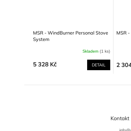
MSR - WindBurner Personal Stove
MSR - 
System
Skladem
(1 ks)
5 328 Kč
2 30
DETAIL
Z
á
p
a
t
Kontakt
í
info
@