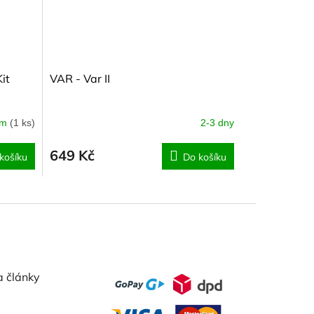
it
VAR - Var II
em
(1 ks)
2-3 dny
649 Kč
košíku
Do košíku
a články