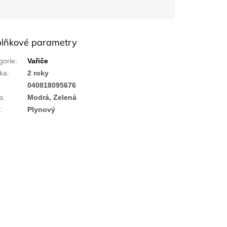
lňkové parametry
gorie
:
Vařiče
ka
:
2 roky
:
040818095676
a
:
Modrá, Zelená
č
:
Plynový