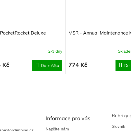
PocketRocket Deluxe
MSR - Annual Maintenance K
2-3 dny
Sklad
4 Kč
774 Kč
Do košíku
Do 
Rubriky 
Informace pro vás
Slovník
Napište nám
apexforclimbing.cz