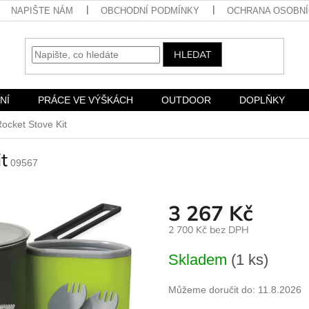
NAPIŠTE NÁM
OBCHODNÍ PODMÍNKY
OCHRANA OSOBNÍ
HLEDAT
NÍ
PRÁCE VE VÝŠKÁCH
OUTDOOR
DOPLŇKY
ocket Stove Kit
t
09567
3 267 Kč
2 700 Kč bez DPH
Měrná
Skladem
(1 ks)
cena:
Můžeme doručit do:
11.8.2026