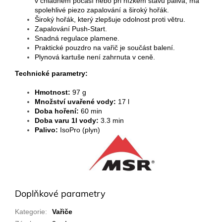
v chladném počasí nebo při nízkém stavu paliva, má
spolehlivé piezo zapalování a široký hořák.
Široký hořák, který zlepšuje odolnost proti větru.
Zapalování Push-Start.
Snadná regulace plamene.
Praktické pouzdro na vařič je součást balení.
Plynová kartuše není zahrnuta v ceně.
Technické parametry:
Hmotnost:
97 g
Množství uvařené vody:
17 l
Doba hoření:
60 min
Doba varu 1l vody:
3.3 min
Palivo:
IsoPro (plyn)
Doplňkové parametry
Kategorie
:
Vařiče