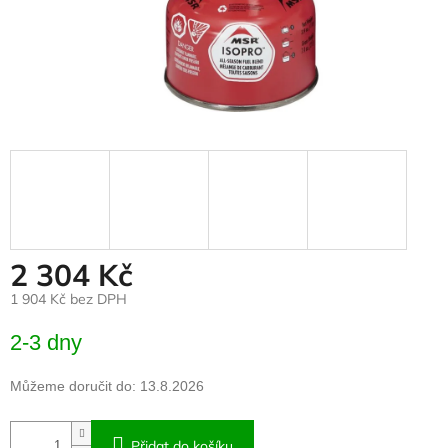
2 304 Kč
1 904 Kč bez DPH
Měrná
2-3 dny
cena:
Můžeme doručit do:
13.8.2026
Přidat do košíku