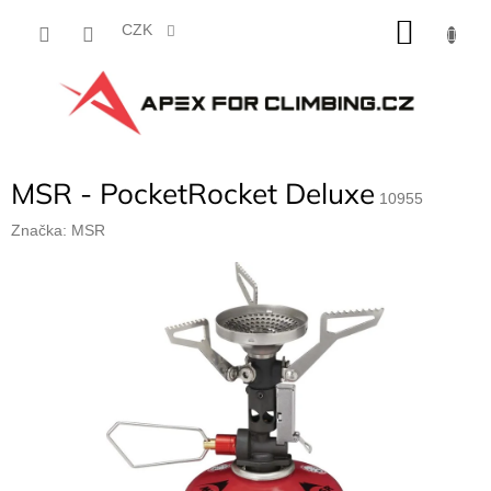
Přejít
NÁKU
na
CZK
obsah
KOŠÍK
MSR - PocketRocket Deluxe
10955
Značka:
MSR