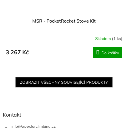
MSR - PocketRocket Stove Kit
Skladem
(1 ks)
3 267 Kč
Do košíku
ZOBRAZIT VŠECHNY SOUVISEJÍCÍ PRODUKTY
Z
á
p
a
Kontakt
t
í
info
@
apexforclimbing.cz