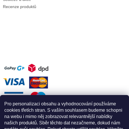
Recenze produktů
Pro personalizaci obsahu a vyhodnocování používáme
cookies třetích stran. S vaším souhlasem budeme schopni
na webu i mimo něj zobrazovat relevantnější nabídky
našich produktů. Sběr těchto dat nezačneme, dokud nám