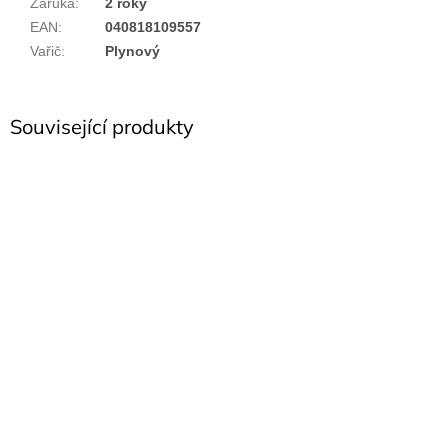
Záruka
:
2 roky
EAN
:
040818109557
Vařič
:
Plynový
Související produkty