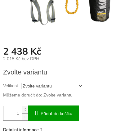
2 438 Kč
2 015 Kč bez DPH
Měrná
Zvolte variantu
cena:
Velikost
Můžeme doručit do:
Zvolte variantu
Přidat do košíku
Detailní informace