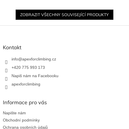
ZOBRAZIT VŠECHNY SOUVISEJÍCÍ PRODUKTY
Z
á
p
a
Kontakt
t
í
info
@
apexforclimbing.cz
+420 775 993 173
Napiš nám na Facebooku
apexforclimbing
Informace pro vás
Napište nám
Obchodní podmínky
Ochrana osobních údajů