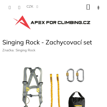
Přejít
NÁKU
na
CZK
obsah
KOŠÍK
Singing Rock - Zachycovací set
Značka:
Singing Rock