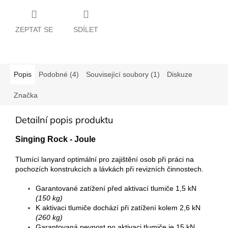
ZEPTAT SE
SDÍLET
Popis
Podobné (4)
Související soubory (1)
Diskuze
Značka
Detailní popis produktu
Singing Rock - Joule
Tlumící lanyard optimální pro zajištění osob při práci na
pochozích konstrukcích a lávkách při revizních činnostech.
Garantované zatížení před aktivací tlumiče 1,5 kN
(150 kg)
K aktivaci tlumiče dochází při zatížení kolem 2,6 kN
(260 kg)
Garantovaná pevnost po aktivaci tlumiče je 15 kN