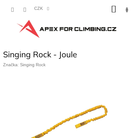
Přejít
NÁKU
na
CZK
obsah
KOŠÍK
Singing Rock - Joule
Značka:
Singing Rock