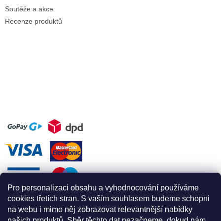
Soutěže a akce
Recenze produktů
Pro personalizaci obsahu a vyhodnocování používáme
cookies třetích stran. S vaším souhlasem budeme schopni
na webu i mimo něj zobrazovat relevantnější nabídky
našich produktů. Sběr těchto dat nezačneme, dokud nám