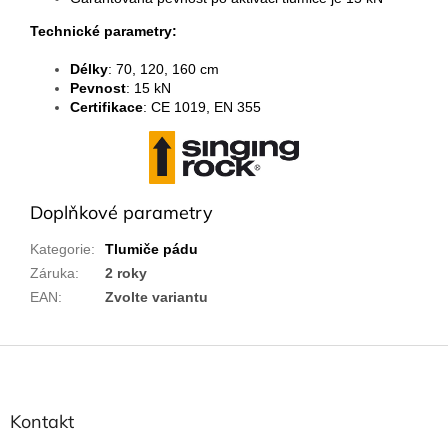
Technické parametry:
Délky
: 70, 120, 160 cm
Pevnost
: 15 kN
Certifikace
: CE 1019, EN 355
Doplňkové parametry
Kategorie
:
Tlumiče pádu
Záruka
:
2 roky
EAN
:
Zvolte variantu
Z
á
p
a
Kontakt
t