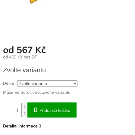
od
567 Kč
od
469 Kč
bez DPH
Měrná
Zvolte variantu
cena:
Délka
Můžeme doručit do:
Zvolte variantu
Přidat do košíku
Detailní informace