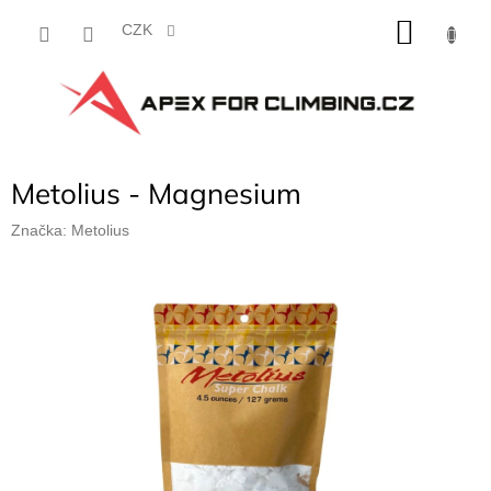
Přejít
NÁKU
na
CZK
obsah
KOŠÍK
Metolius - Magnesium
Značka:
Metolius