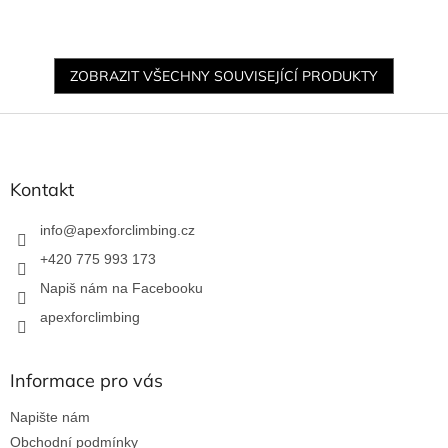
ZOBRAZIT VŠECHNY SOUVISEJÍCÍ PRODUKTY
Z
á
p
a
Kontakt
t
í
info
@
apexforclimbing.cz
+420 775 993 173
Napiš nám na Facebooku
apexforclimbing
Informace pro vás
Napište nám
Obchodní podmínky