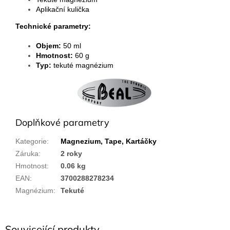
Aplikační kulička
Technické parametry:
Objem:
50 ml
Hmotnost:
60 g
Typ:
tekuté magnézium
Doplňkové parametry
Kategorie
:
Magnezium, Tape, Kartáčky
Záruka
:
2 roky
Hmotnost
:
0.06 kg
EAN
:
3700288278234
Magnézium
:
Tekuté
Související produkty