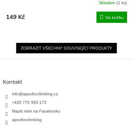
Skladem
(1 ks)
149 Kč
Do košíku
ZOBRAZIT VŠECHNY SOUVISEJÍCÍ PRODUKTY
Z
á
p
a
Kontakt
t
í
info
@
apexforclimbing.cz
+420 775 993 173
Napiš nám na Facebooku
apexforclimbing