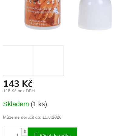
143 Kč
118 Kč bez DPH
Měrná
Skladem
(1 ks)
cena:
Můžeme doručit do:
11.8.2026
Přidat do košíku