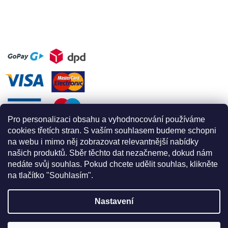
Pro personalizaci obsahu a vyhodnocování používáme
cookies třetích stran. S vaším souhlasem budeme schopni
na webu i mimo něj zobrazovat relevantnější nabídky
našich produktů. Sběr těchto dat nezačneme, dokud nám
nedáte svůj souhlas. Pokud chcete udělit souhlas, klikněte
na tlačítko "Souhlasím".
Nastavení
Vytvořil Shoptet