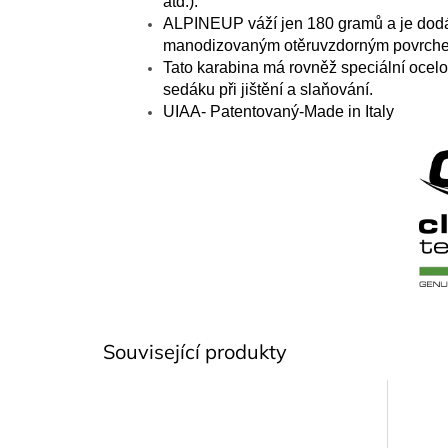
atd.)
.
ALPINE
UP
váží jen
180
gramů a
je do
m
anodizovaným
otěruvzdorným povrch
Tato karabina má rovněž speciální ocelo
sedáku při jištění a slaňování.
UIAA
- Patentovaný
-
Made in Italy
Související produkty