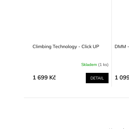
Climbing Technology - Click UP
DMM -
Skladem
(1 ks)
1 699 Kč
1 09
DETAIL
Z
á
p
a
t