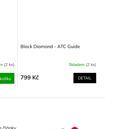
Black Diamond - ATC Guide
em
(2 ks)
Skladem
(2 ks)
799 Kč
DETAIL
košíku
a články