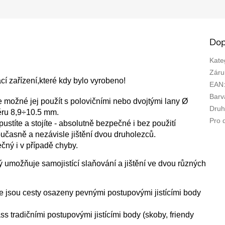
Dop
Kate
Záru
ací
zařízení,
které kdy bylo vyrobeno!
EAN
Barv
e možné jej použít
s polovičními
nebo dvojtými
lany
Ø
Druh 
ěru
8,9
÷
10.5 mm
.
Pro 
 pustíte a stojíte - absolutně bezpečné i bez použití
oučasně
a nezávisle jištění
dvou
druholezců.
čný i
v případě chyby
.
rý
umožňuje
samojistící
slaňování
a
jištění
ve
dvou různých
 jsou cesty osazeny pevnými postupovými jistícími body
as
s tradičními
postupovými jistícími body (skoby, friendy