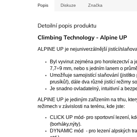
Popis
Diskuze
Značka
Detailní popis produktu
Climbing Technology - Alpine UP
ALPINE
UP je
nejuniverzálnější
jistící
/
slaňov
Byl vyvinut
zejména pro
horolezectví a
j
7,7
÷
9 mm
, nebo
s jedním
lanem
o prům
Umožňuje
samojistící
slaňování (jistítko
prusíků!)
, dále dva
různé
jistící režimy
s
Je snadno ovladatelný
,
intuitivní a
bezpe
ALPINE
UP je
jediným zařízením
na trhu, kte
režimech
v závislosti
na terénu
, kde jste:
CLICK UP mód
- pro
sportovní lezení,
kde
(borháky,nýty)
.
DYNAMIC
mód
- pro
lezení
alpských tr