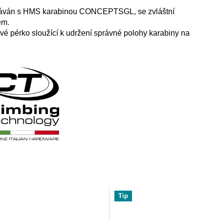
dáván
s HMS karabinou
CONCEPT
SGL
, se zvláštní
em.
vé pérko sloužící k udržení správné polohy karabiny na
Tip