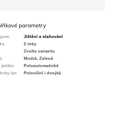
lňkové parametry
gorie
:
Jištění a slaňování
ka
:
2 roky
:
Zvolte variantu
a
:
Modrá, Zelená
jistítka
:
Poloautomatické
druhy lan
:
Poloviční i dvojitá