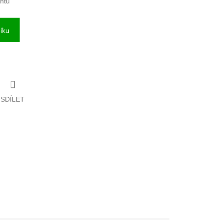
antu
íku
SDÍLET