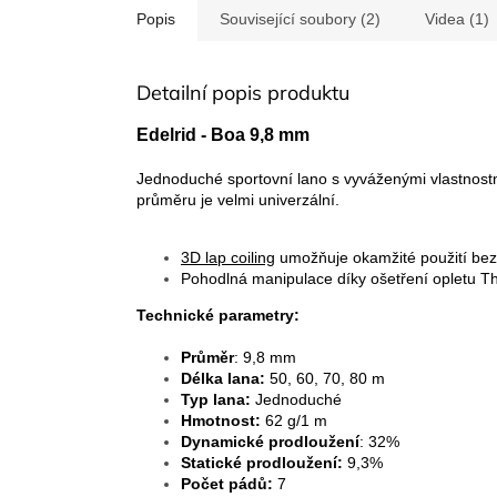
Popis
Související soubory (2)
Videa (1)
Detailní popis produktu
Edelrid - Boa 9,8 mm
Jednoduché sportovní lano s vyváženými vlastnost
průměru je velmi univerzální.
3D lap coiling
umožňuje okamžité použití bez
Pohodlná manipulace díky ošetření opletu T
Technické parametry:
Průměr
: 9,8 mm
Délka lana:
50, 60, 70, 80 m
Typ lana:
Jednoduché
Hmotnost:
62 g/1 m
Dynamické prodloužení
: 32%
Statické prodloužení:
9,3%
Počet pádů:
7