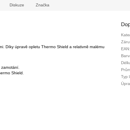
Diskuze
Značka
Dop
Kate
Záru
mi. Díky úpravě opletu Thermo Shield a relativně malému
EAN
Barv
Délk
 zamotání.
Prů
hermo Shield.
Typ 
Úpra