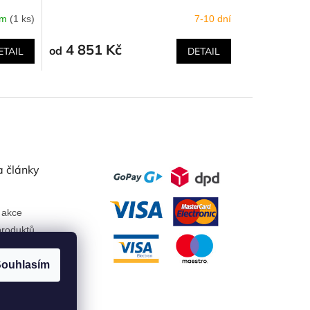
em
(1 ks)
7-10 dní
4 851 Kč
od
ETAIL
DETAIL
a články
 akce
roduktů
ouhlasím