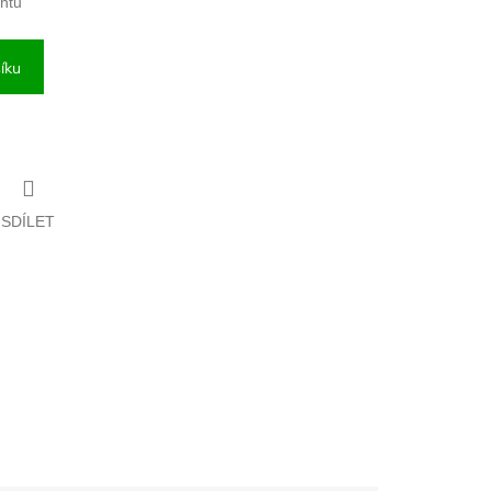
antu
íku
SDÍLET