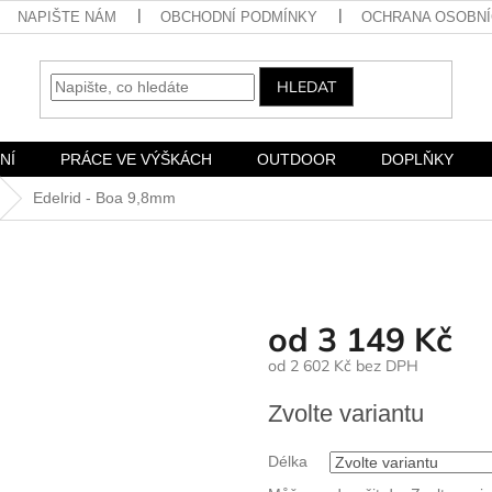
NAPIŠTE NÁM
OBCHODNÍ PODMÍNKY
OCHRANA OSOBNÍ
HLEDAT
NÍ
PRÁCE VE VÝŠKÁCH
OUTDOOR
DOPLŇKY
Edelrid - Boa 9,8mm
od
3 149 Kč
od
2 602 Kč
bez DPH
Měrná
Zvolte variantu
cena:
Délka