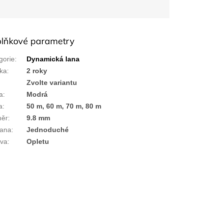
lňkové parametry
gorie
:
Dynamická lana
ka
:
2 roky
:
Zvolte variantu
a
:
Modrá
a
:
50 m, 60 m, 70 m, 80 m
měr
:
9.8 mm
lana
:
Jednoduché
va
:
Opletu