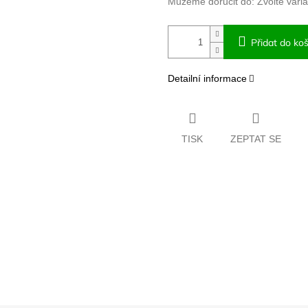
Můžeme doručit do:
Zvolte vari
Přidat do koš
Detailní informace
TISK
ZEPTAT SE