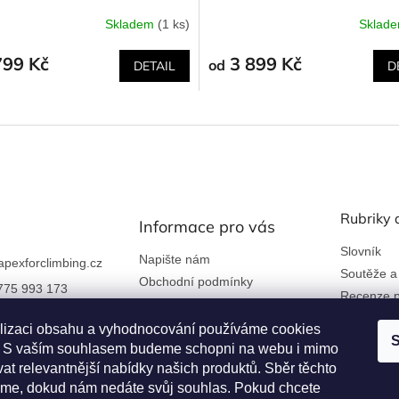
Skladem
(1 ks)
Sklad
799 Kč
3 899 Kč
od
DETAIL
D
Rubriky 
Informace pro vás
Slovník
Napište nám
apexforclimbing.cz
Soutěže a
Obchodní podmínky
775 993 173
Recenze p
Ochrana osobních údajů
 nám na Facebook
Kontakty a firemní údaje
lizaci obsahu a vyhodnocování používáme cookies
S
an. S vaším souhlasem budeme schopni na webu i mimo
Reklamace a vrácení zboží
rclimbing
at relevantnější nabídky našich produktů. Sběr těchto
Věrnostní program
me, dokud nám nedáte svůj souhlas. Pokud chcete