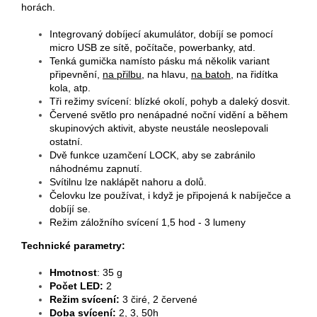
horách.
Integrovaný dobíjecí akumulátor, dobíjí se pomocí
micro USB ze sítě, počítače, powerbanky, atd.
Tenká gumička namísto pásku má několik variant
připevnění,
na přilbu
, na hlavu,
na batoh
, na řidítka
kola, atp.
Tři režimy svícení: blízké okolí, pohyb a daleký dosvit.
Červené světlo pro nenápadné noční vidění a během
skupinových aktivit, abyste neustále neoslepovali
ostatní.
Dvě funkce uzamčení LOCK, aby se zabránilo
náhodnému zapnutí.
Svítilnu lze naklápět nahoru a dolů.
Čelovku lze používat, i když je připojená k nabíječce a
dobíjí se.
Režim záložního svícení 1,5 hod - 3 lumeny
Technické parametry:
Hmotnost
: 35 g
Počet LED:
2
Režim svícení:
3 čiré, 2 červené
Doba svícení:
2, 3, 50h