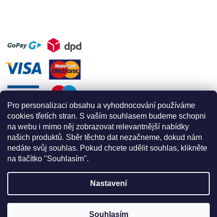
Pro personalizaci obsahu a vyhodnocování používáme
cookies třetích stran. S vaším souhlasem budeme schopni
na webu i mimo něj zobrazovat relevantnější nabídky
našich produktů. Sběr těchto dat nezačneme, dokud nám
nedáte svůj souhlas. Pokud chcete udělit souhlas, klikněte
na tlačítko "Souhlasím".
Nastavení
Vytvořil Shoptet
Souhlasím
Copyright 2026
Apex for climbing
. Všechna práva vyhrazena.