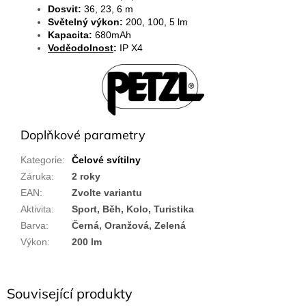
Dosvit:
36, 23, 6 m
Světelný výkon:
200, 100, 5 lm
Kapacita:
680mAh
Voděodolnost
:
IP X4
Doplňkové parametry
Kategorie
:
Čelové svítilny
Záruka
:
2 roky
EAN
:
Zvolte variantu
Aktivita
:
Sport, Běh, Kolo, Turistika
Barva
:
Černá, Oranžová, Zelená
Výkon
:
200 lm
Související produkty