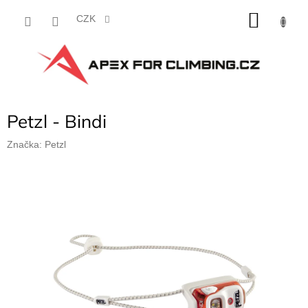
Přejít
NÁKU
na
CZK
obsah
KOŠÍK
Petzl - Bindi
Značka:
Petzl