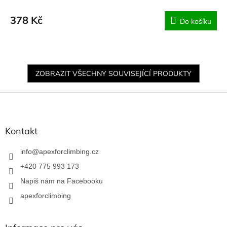
378 Kč
Do košíku
ZOBRAZIT VŠECHNY SOUVISEJÍCÍ PRODUKTY
Z
á
p
a
Kontakt
t
í
info
@
apexforclimbing.cz
+420 775 993 173
Napiš nám na Facebooku
apexforclimbing