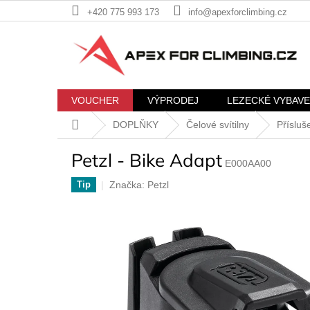
Přejít
+420 775 993 173
info@apexforclimbing.cz
na
obsah
VOUCHER
VÝPRODEJ
LEZECKÉ VYBAVE
Domů
DOPLŇKY
Čelové svítilny
Přísluš
Petzl - Bike Adapt
E000AA00
Značka:
Petzl
Tip