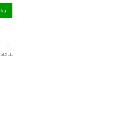
íku
SDÍLET