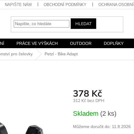
NAPIŠTE NÁM
OBCHODNÍ PODMÍNKY
OCHRANA OSOBNÍ
HLEDAT
NÍ
PRÁCE VE VÝŠKÁCH
OUTDOOR
DOPLŇKY
enství pro čelovky
Petzl - Bike Adapt
378 Kč
312 Kč bez DPH
Měrná
Skladem
(2 ks)
cena:
Můžeme doručit do:
11.8.2026