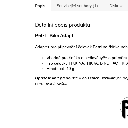
Popis
Související soubory (1)
Diskuze
Detailní popis produktu
Petzl - Bike Adapt
Adaptér pro připevnění
čelovek Petzl
na řidítka neb
Vhodné pro řidítka a sedlové tyče o průměr
Pro čelovky
TIKKINA
,
TIKKA
,
BINDI
,
ACTIK
,
Hmotnost: 40 g
Upozornění
: při použití v oblastech upravených d
normovaná světla.