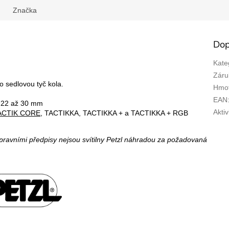
Značka
Dop
Kate
Záru
o sedlovou tyč kola.
Hmot
EAN
u 22 až 30 mm
Aktiv
ACTIK CORE
, TACTIKKA, TACTIKKA + a TACTIKKA + RGB
opravními předpisy nejsou svítilny Petzl náhradou za požadovaná