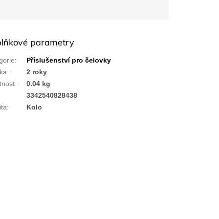
lňkové parametry
gorie
:
Příslušenství pro čelovky
ka
:
2 roky
nost
:
0.04 kg
:
3342540828438
ita
:
Kolo