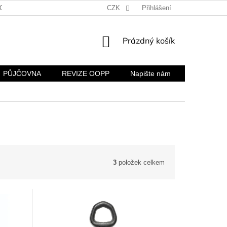
CH ÚDAJŮ
KONTAKTY A FIREMNÍ ÚDAJE
CZK
Přihlášení
REKLAMACE A VR
NÁKUPNÍ
Prázdný košík
KOŠÍK
PŮJČOVNA
REVIZE OOPP
Napište nám
3
položek celkem