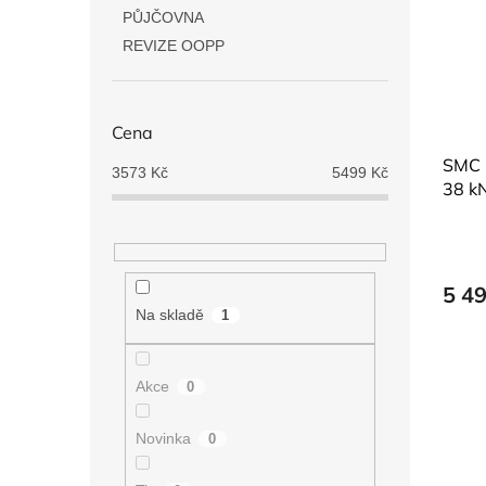
i
r
n
PŮJČOVNA
s
o
e
p
d
REVIZE OOPP
l
r
u
o
k
d
t
Cena
u
ů
SMC -
k
3573
Kč
5499
Kč
38 k
t
ů
5 4
Na skladě
1
Akce
0
Novinka
0