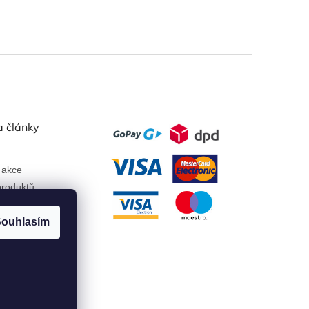
a články
 akce
roduktů
ouhlasím