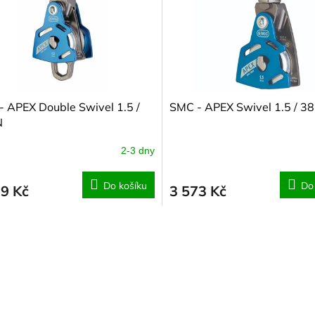
 APEX Double Swivel 1.5 /
SMC - APEX Swivel 1.5 / 38
N
2-3 dny
Do košíku
Do
99 Kč
3 573 Kč
O
v
l
á
d
a
c