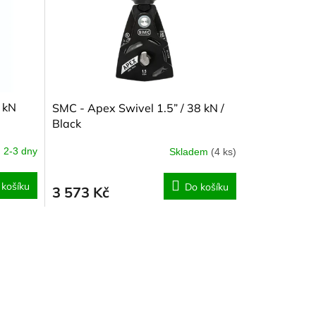
 kN
SMC - Apex Swivel 1.5” / 38 kN /
Black
2-3 dny
Skladem
(4 ks)
 košíku
Do košíku
3 573 Kč