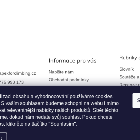
í
p
r
v
k
y
v
ý
p
i
Rubriky 
Informace pro vás
s
u
Slovník
Napište nám
apexforclimbing.cz
Soutěže a
Obchodní podmínky
775 993 173
Recenze p
Ochrana osobních údajů
 nám na Facebook
Kontakty a firemní údaje
lizaci obsahu a vyhodnocování používáme cookies
S
an. S vaším souhlasem budeme schopni na webu i mimo
Reklamace a vrácení zboží
rclimbing
at relevantnější nabídky našich produktů. Sběr těchto
Věrnostní program
me, dokud nám nedáte svůj souhlas. Pokud chcete
as, klikněte na tlačítko "Souhlasím".
í