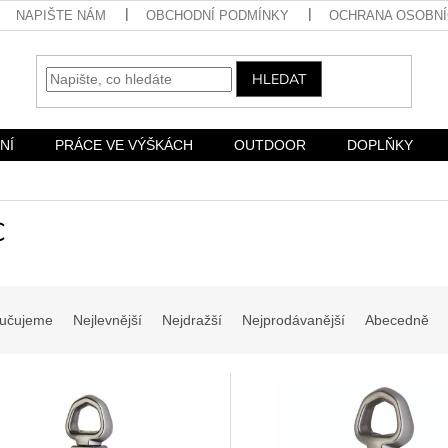
NAPIŠTE NÁM
OBCHODNÍ PODMÍNKY
OCHRANA OSOBNÍ
HLEDAT
NÍ
PRÁCE VE VÝŠKÁCH
OUTDOOR
DOPLŇKY
C
učujeme
Nejlevnější
Nejdražší
Nejprodávanější
Abecedně