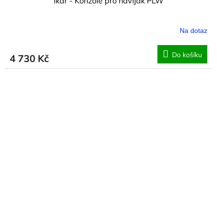
Ikar - Konzole pro naviják PLW
Na dotaz
Do košíku
4 730 Kč