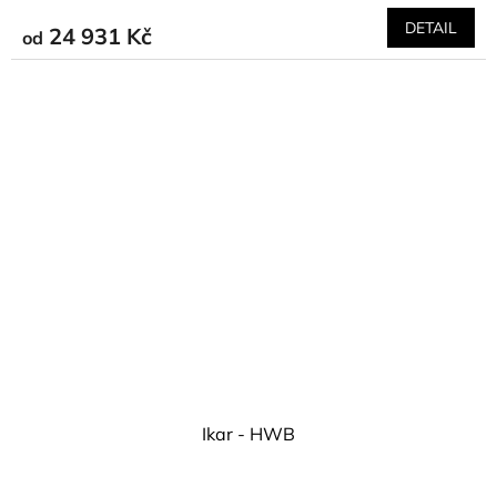
DETAIL
24 931 Kč
od
Ikar - HWB