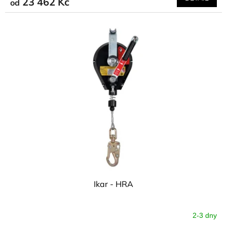
23 462 Kč
od
Ikar - HRA
2-3 dny