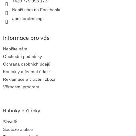
+420 775 993 173
v
Napiš nám na Facebooku
k
y
apexforclimbing
v
ý
p
Informace pro vás
i
s
Napište nám
u
Obchodní podmínky
Ochrana osobních údajů
Kontakty a firemní údaje
Reklamace a vrácení zboží
Věrnostní program
Rubriky a články
Slovník
Soutěže a akce