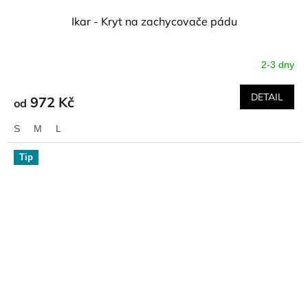
Ikar - Kryt na zachycovače pádu
2-3 dny
DETAIL
972 Kč
od
S
M
L
Tip