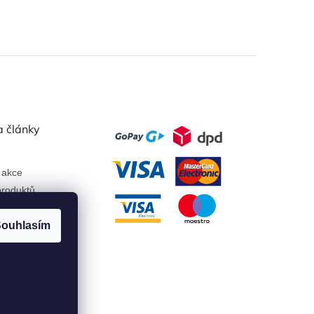
a články
 akce
roduktů
ouhlasím