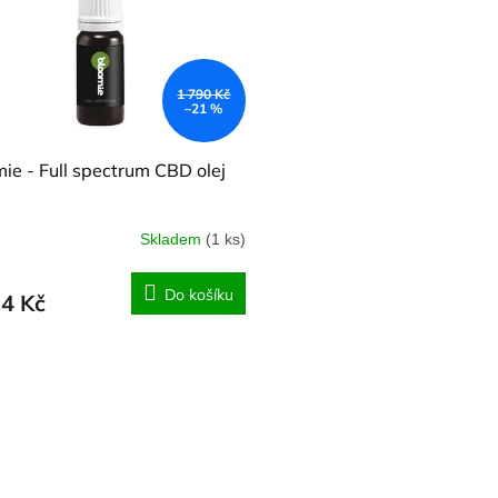
1 790 Kč
–21 %
ie - Full spectrum CBD olej
Skladem
(1 ks)
Do košíku
14 Kč
O
v
l
á
d
a
c