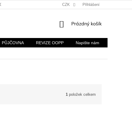
CH ÚDAJŮ
KONTAKTY A FIREMNÍ ÚDAJE
CZK
Přihlášení
REKLAMACE A VR
NÁKUPNÍ
Prázdný košík
KOŠÍK
PŮJČOVNA
REVIZE OOPP
Napište nám
1
položek celkem