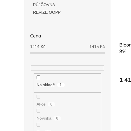
i
r
n
PŮJČOVNA
s
o
e
p
d
REVIZE OOPP
l
r
u
o
k
d
t
Cena
u
ů
k
Bloom
1414
Kč
1415
Kč
t
9%
ů
1 4
Na skladě
1
Akce
0
Novinka
0