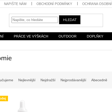
NAPIŠTE NÁM
OBCHODNÍ PODMÍNKY
OCHRANA OSOBNÍ
HLEDAT
NÍ
PRÁCE VE VÝŠKÁCH
OUTDOOR
DOPLŇKY
omie
učujeme
Nejlevnější
Nejdražší
Nejprodávanější
Abecedně
odej