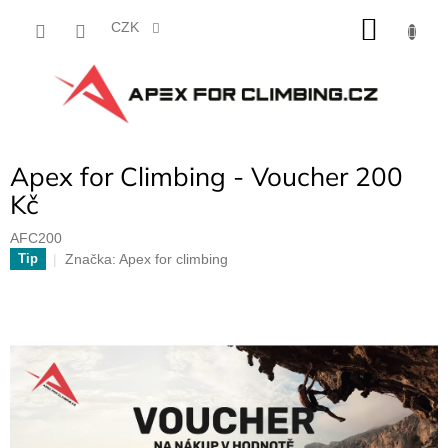
Přejít
NÁKU
na
CZK
obsah
KOŠÍK
Apex for Climbing - Voucher 200
Kč
AFC200
Značka:
Apex for climbing
Tip