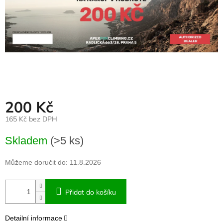
200 Kč
165 Kč bez DPH
Měrná
Skladem
(>5 ks)
cena:
Můžeme doručit do:
11.8.2026
Přidat do košíku
Detailní informace