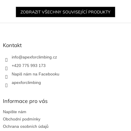
ZOBRAZIT VŠECHNY SOUVISEJÍCÍ PRODUKTY
Z
á
p
a
Kontakt
t
í
info
@
apexforclimbing.cz
+420 775 993 173
Napiš nám na Facebooku
apexforclimbing
Informace pro vás
Napište nám
Obchodní podmínky
Ochrana osobních údajů