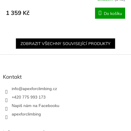
1 359 Kč
Do košíku
ZOBRAZIT VŠECHNY SOUVISEJÍCÍ PRODUKTY
Z
á
p
a
Kontakt
t
í
info
@
apexforclimbing.cz
+420 775 993 173
Napiš nám na Facebooku
apexforclimbing