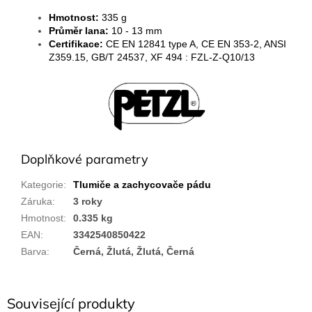
Hmotnost:
335 g
Průměr lana:
10 - 13 mm
Certifikace:
CE EN 12841 type A, CE EN 353-2, ANSI
Z359.15, GB/T 24537, XF 494 : FZL-Z-Q10/13
Doplňkové parametry
Kategorie
:
Tlumiče a zachycovače pádu
Záruka
:
3 roky
Hmotnost
:
0.335 kg
EAN
:
3342540850422
Barva
:
Černá, Žlutá, Žlutá, Černá
Související produkty