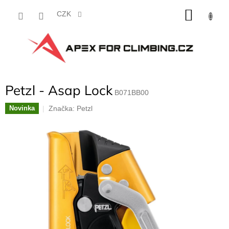
Přejít
NÁKU
na
CZK
obsah
KOŠÍK
Petzl - Asap Lock
B071BB00
Značka:
Petzl
Novinka