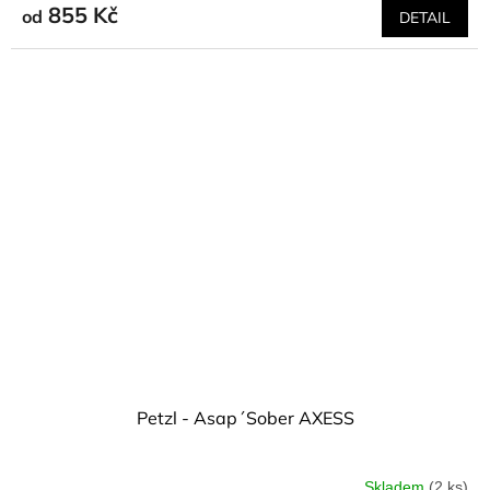
855 Kč
od
DETAIL
Petzl - Asap´Sober AXESS
Skladem
(2 ks)