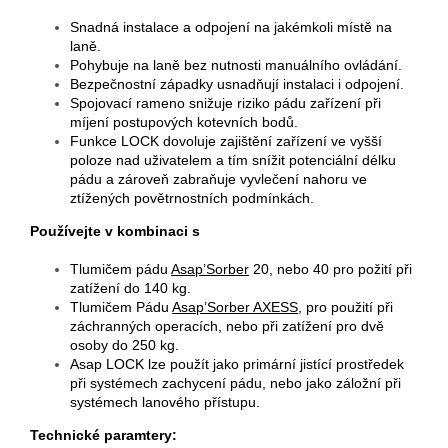
Snadná instalace a odpojení na jakémkoli místě na
laně.
Pohybuje na laně bez nutnosti manuálního ovládání.
Bezpečnostní západky usnadňují instalaci i odpojení.
Spojovací rameno snižuje riziko pádu zařízení při
míjení postupových kotevních bodů.
Funkce LOCK dovoluje zajištění zařízení ve vyšší
poloze nad uživatelem a tím snížit potenciální délku
pádu a zároveň zabraňuje vyvlečení nahoru ve
ztížených povětrnostních podmínkách.
Používejte v kombinaci s
Tlumičem pádu
Asap’Sorber
20, nebo 40 pro požití při
zatížení do 140 kg.
Tlumičem Pádu
Asap’Sorber AXESS
, pro použití při
záchranných operacích, nebo při zatížení pro dvě
osoby do 250 kg.
Asap LOCK lze použít jako primární jistící prostředek
při systémech zachycení pádu, nebo jako záložní při
systémech lanového přístupu.
Technické paramtery: