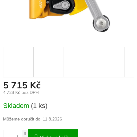
5 715 Kč
4 723 Kč bez DPH
Měrná
Skladem
(1 ks)
cena:
Můžeme doručit do:
11.8.2026