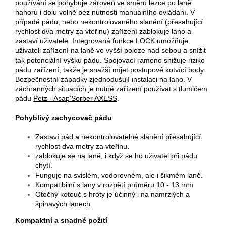
používání se pohybuje zároveň ve směru lezce po laně
nahoru i dolu volně bez nutnosti manuálního ovládání. V
případě pádu, nebo nekontrolovaného slanění (přesahující
rychlost dva metry za vteřinu) zařízení zablokuje lano a
zastaví uživatele. Integrovaná funkce LOCK umožňuje
uživateli zařízení na laně ve vyšší poloze nad sebou a snížit
tak potenciální výšku pádu. Spojovací rameno snižuje riziko
pádu zařízení, takže je snažší míjet postupové kotvící body.
Bezpečnostní západky zjednodušují instalaci na lano. V
záchranných situacích je nutné zařízení používat s tlumičem
pádu
Petz - Asap’Sorber AXESS
.
Pohyblivý zachycovač pádu
Zastaví pád a nekontrolovatelné slanění přesahující
rychlost dva metry za vteřinu.
zablokuje se na laně, i když se ho uživatel při pádu
chytí.
Funguje na svislém, vodorovném, ale i šikmém laně.
Kompatibilní s lany v rozpětí průměru 10 - 13 mm
Otočný kotouč s hroty je účinný i na namrzlých a
špinavých lanech.
Kompaktní a snadné požití