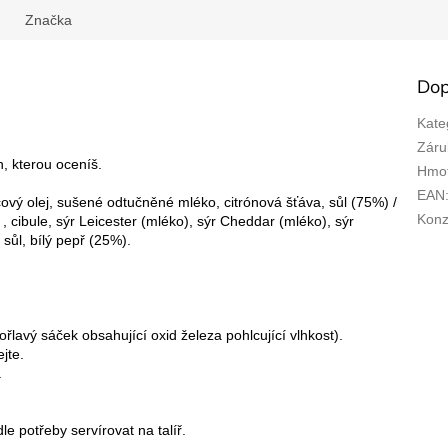
Značka
Dop
Kate
Záru
n, kterou oceníš.
Hmot
EAN
cový olej, sušené odtučněné mléko, citrónová šťáva, sůl (75%) /
Kon
cibule, sýr Leicester (mléko), sýr Cheddar (mléko), sýr
sůl, bílý pepř (25%).
řlavý sáček obsahující oxid železa pohlcující vlhkost).
jte.
.
 potřeby servírovat na talíř.