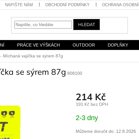
NAPIŠTE NÁM
OBCHODNÍ PODMÍNKY
OCHRANA OSOBNÍ
HLEDAT
NÍ
PRÁCE VE VÝŠKÁCH
OUTDOOR
DOPLŇKY
 - Míchaná vajíčka se sýrem 87g
íčka se sýrem 87g
808100
214 Kč
191 Kč bez DPH
Měrná
2-3 dny
cena:
Můžeme doručit do:
12.8.2026