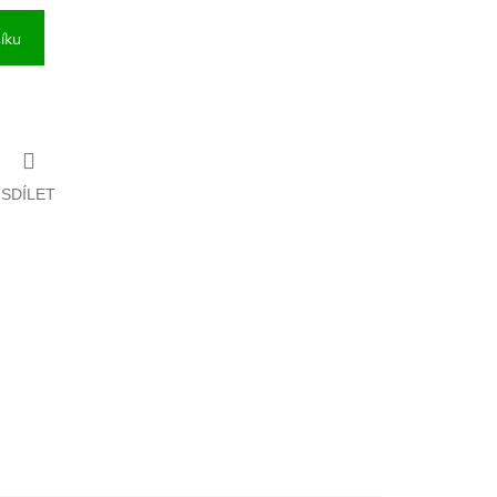
íku
SDÍLET