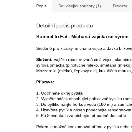
Popis
Související soubory (1)
Diskuze
Detailní popis produktu
Summit to Eat - Míchaná vajíčka se sýrem
Snídaně pro klasiky, míchaná vejce a dávka bílkovi
Složení:
Vajíčka (pasterovaná celá vejce, slunečni
sýrová omáčka (plnotučné mléko, smetana (mléko) , 
Mozzarella (mléko), řepkový olej, kukuřičná mouka, 
Příprava:
1. Odtrhněte okraj pytlíku.
2. Vyjměte sáček obsahující pohlcovač kyslíku (neho
3. Do pytlíku nalijte horkou vodu (180 ml) a zamíche
4. Uzavřete pytlík a obsah ponechejte rehydratovat
5. Po 8 minutách zamíchejte, případně dochuťte.
Pokrm je možné konzumovat přímo z pytlíku nebo dle