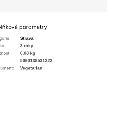
lňkové parametry
gorie
:
Strava
ka
:
3 roky
nost
:
0.08 kg
:
5060138531222
zument
:
Vegetarian