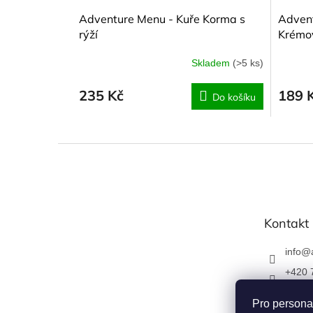
Adventure Menu - Kuře Korma s
Adven
rýží
Krémov
šunkou
Skladem
(>5 ks)
235 Kč
189 
Do košíku
Z
á
p
a
t
Kontakt
í
info
@
+420 
Napiš
Pro persona
u