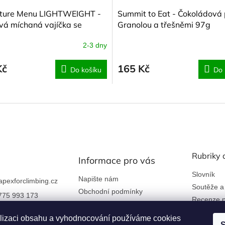
ture Menu LIGHTWEIGHT -
Summit to Eat - Čokoládová
á míchaná vajíčka se
Granolou a třešněmi 97g
 a sýrem 75g
2-3 dny
Kč
165 Kč
Do košíku
Do 
Rubriky 
Informace pro vás
Slovník
Napište nám
apexforclimbing.cz
Soutěže a
Obchodní podmínky
775 993 173
Recenze p
Ochrana osobních údajů
 nám na Facebook
Kontakty a firemní údaje
lizaci obsahu a vyhodnocování používáme cookies
S