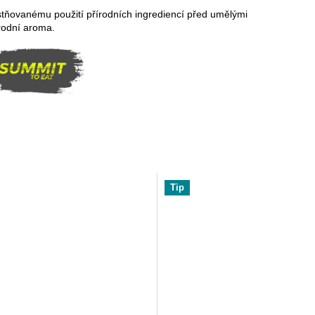
stňovanému použití přírodních ingrediencí před umělými
rodní aroma.
Tip