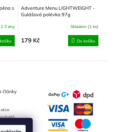
 pěna s
Adventure Menu LIGHTWEIGHT -
Gulášová polévka 97g
2-3 dny
Skladem
(1 ks)
179 Kč
košíku
Do košíku
a články
 akce
roduktů
ouhlasím