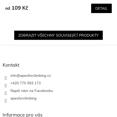
109 Kč
od
DETAIL
ZOBRAZIT VŠECHNY SOUVISEJÍCÍ PRODUKTY
Z
á
p
a
Kontakt
t
í
info
@
apexforclimbing.cz
+420 775 993 173
Napiš nám na Facebooku
apexforclimbing
Informace pro vás