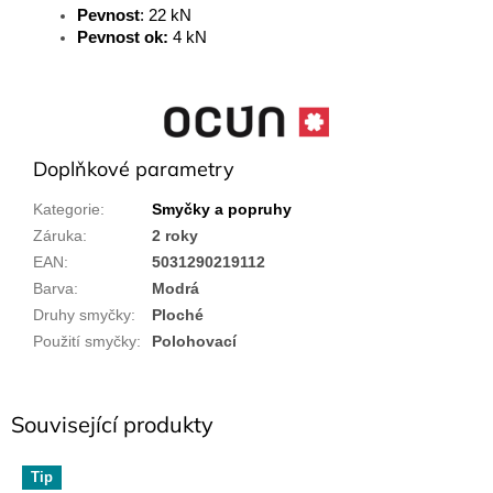
Pevnost
: 22 kN
Pevnost ok:
4 kN
Doplňkové parametry
Kategorie
:
Smyčky a popruhy
Záruka
:
2 roky
EAN
:
5031290219112
Barva
:
Modrá
Druhy smyčky
:
Ploché
Použití smyčky
:
Polohovací
Související produkty
Tip