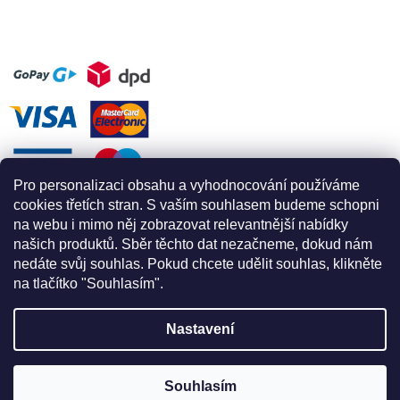
Pro personalizaci obsahu a vyhodnocování používáme
cookies třetích stran. S vaším souhlasem budeme schopni
na webu i mimo něj zobrazovat relevantnější nabídky
našich produktů. Sběr těchto dat nezačneme, dokud nám
nedáte svůj souhlas. Pokud chcete udělit souhlas, klikněte
na tlačítko "Souhlasím".
Nastavení
Vytvořil Shoptet
Souhlasím
Copyright 2026
Apex for climbing
. Všechna práva vyhrazena.