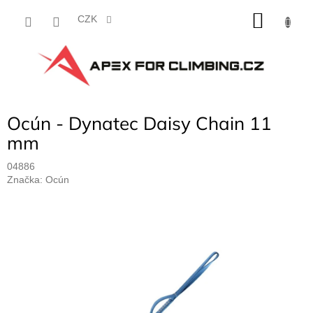
Přejít
NÁKU
na
CZK
obsah
KOŠÍK
Ocún - Dynatec Daisy Chain 11
mm
04886
Značka:
Ocún