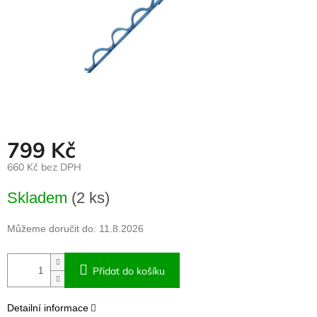
799 Kč
660 Kč bez DPH
Měrná
Skladem
(2 ks)
cena:
Můžeme doručit do:
11.8.2026
Přidat do košíku
Detailní informace