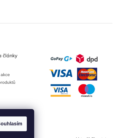
a články
 akce
roduktů
ouhlasím