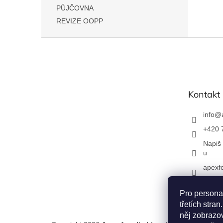
n
PŮJČOVNA
e
REVIZE OOPP
l
Z
á
p
a
t
Kontakt
í
info
@
+420 
Napiš
u
apexfo
Pro persona
třetích str
něj zobrazov