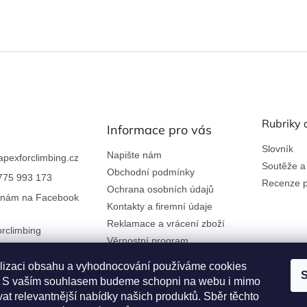
Rubriky 
Informace pro vás
Slovník
Napište nám
apexforclimbing.cz
Soutěže a
Obchodní podmínky
775 993 173
Recenze p
Ochrana osobních údajů
 nám na Facebook
Kontakty a firemní údaje
Reklamace a vrácení zboží
rclimbing
Věrnostní program
lizaci obsahu a vyhodnocování používáme cookies
S
an. S vaším souhlasem budeme schopni na webu i mimo
at relevantnější nabídky našich produktů. Sběr těchto