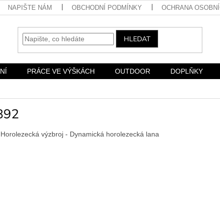
NAPIŠTE NÁM
OBCHODNÍ PODMÍNKY
OCHRANA OSOBNÍ
HLEDAT
NÍ
PRÁCE VE VÝŠKÁCH
OUTDOOR
DOPLŇKY
892
Horolezecká výzbroj - Dynamická horolezecká lana