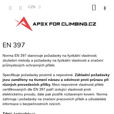
Přejít
NÁKU
na
CZK
obsah
KOŠÍK
EN 397
Norma EN 397 stanovuje požadavky na fyzikální vlastnosti,
zkušební metody a požadavky na fyzikální vlastnosti a značení
průmyslových ochranných přileb.
Specifikuje požadavky povinné a nepovinné.
Základní požadavky
jsou zaměřeny na tlumení nárazu a odolnost proti průrazu při
různých provedeních přilby.
Mezi nepovinné vlastnosti přileb
certifikovaných dle EN 397 patří izolující vlastnosti proti
elektrickému proudu, dále pak postřik roztaveným kovem. Norma
zahrnuje i požadavky na značení pracovních přileb a uživatelské
informace o bezpečnostních rizicích.
Zdroj
: kasksafety.cz