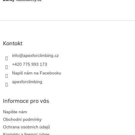
Z
á
p
a
Kontakt
t
í
info
@
apexforclimbing.cz
+420 775 993 173
Napiš nám na Facebooku
apexforclimbing
Informace pro vás
Napište nám
Obchodní podmínky
Ochrana osobních údajů
Kontakty a firemní údaje