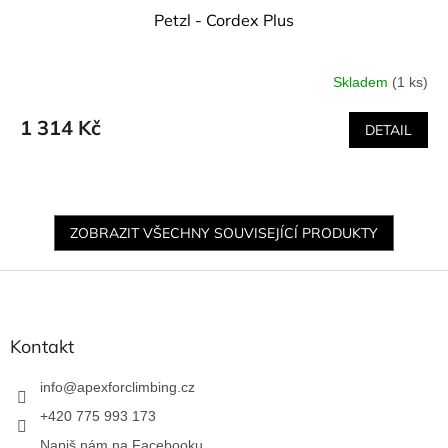
Petzl - Cordex Plus
Skladem
(1 ks)
1 314 Kč
DETAIL
ZOBRAZIT VŠECHNY SOUVISEJÍCÍ PRODUKTY
Z
á
p
a
Kontakt
t
í
info
@
apexforclimbing.cz
+420 775 993 173
Napiš nám na Facebooku