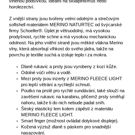
vlněnou podšívkou. Ideální na skialpinismus nebo
horolezectví.
Z vnější strany jsou tvořeny velmi odolným a strečovým
softshell materiálem MERINO NATURTEC od švýcarské
firmy Schoeller®. Úplet je větruodolný, má vysokou
prodyšnost, rychle schne a má vysokou mechanickou
odolnost. Na jeho vnitřní straně jsou měkké vlákna Merino
vlny, která absorbují vlhkost do svého jádra, takže na
povrchu je textilie suchá a izoluje teplo i za mokra.
Dlaně rukavic a prsty jsou vyrobeny z kozí kůže.
Odolné vúči větru a vodě.
Mezi prsty jsou inzerty z MERINO FLEECE LIGHT
pro lepší větrání a rychlejší schnutí.
Poutko na prstě pro rychlé sundávání, také slouží na
zavěšení rukavic na karabinu, přičemž prsty směřují
nahoru, takže ti do nich nebude padat sníh.
Široký elastický lem kolem zápěstí z materiálu
MERINO FLEECE LIGHT.
Smart finger (možnost ovládat dotykové displeje).
Kožená výztuž dlaně s páskem pro snadnější
nasazování.