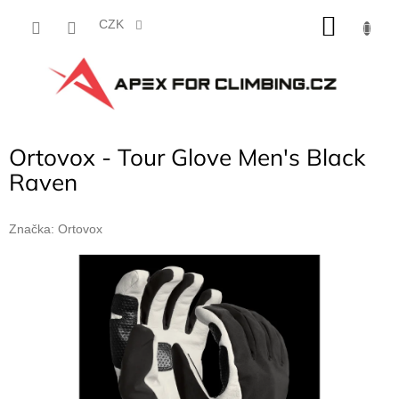
Přejít
NÁKU
na
CZK
obsah
KOŠÍK
Ortovox - Tour Glove Men's Black
Raven
Značka:
Ortovox