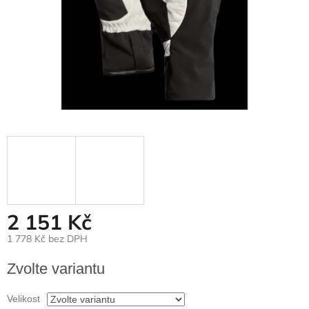
2 151 Kč
1 778 Kč bez DPH
Měrná
Zvolte variantu
cena:
Velikost