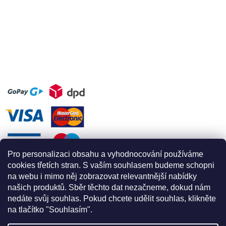
Pro personalizaci obsahu a vyhodnocování používáme
cookies třetích stran. S vaším souhlasem budeme schopni
na webu i mimo něj zobrazovat relevantnější nabídky
našich produktů. Sběr těchto dat nezačneme, dokud nám
nedáte svůj souhlas. Pokud chcete udělit souhlas, klikněte
na tlačítko "Souhlasím".