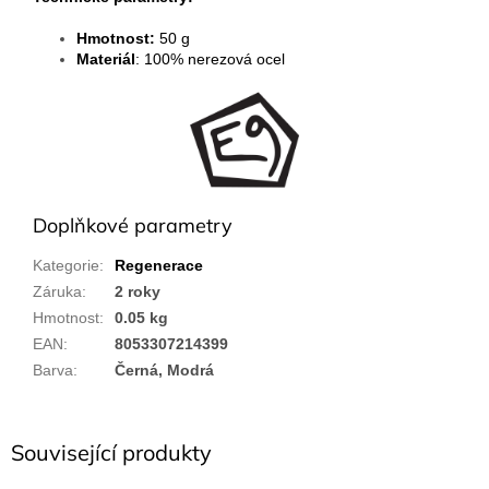
Hmotnost:
50 g
Materiál
: 100% nerezová ocel
Doplňkové parametry
Kategorie
:
Regenerace
Záruka
:
2 roky
Hmotnost
:
0.05 kg
EAN
:
8053307214399
Barva
:
Černá, Modrá
Související produkty