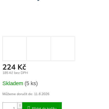
224 Kč
185 Kč bez DPH
Měrná
Skladem
(5 ks)
cena:
Můžeme doručit do:
11.8.2026
Přidat do košíku