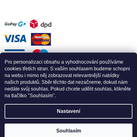
Pro personalizaci obsahu a vyhodnocování používáme
cookies třetích stran. S vaším souhlasem budeme schopni
na webu i mimo něj zobrazovat relevantnější nabídky
našich produktů. Sběr těchto dat nezačneme, dokud nám
nedáte svůj souhlas. Pokud chcete udělit souhlas, klikněte
na tlačítko "Souhlasím".
Nastavení
Vytvořil Shoptet
Souhlasím
Copyright 2026
Apex for climbing
. Všechna práva vyhrazena.