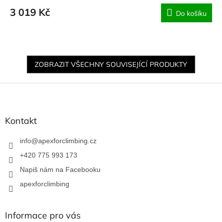
3 019 Kč
Do košíku
ZOBRAZIT VŠECHNY SOUVISEJÍCÍ PRODUKTY
Z
á
p
a
Kontakt
t
í
info
@
apexforclimbing.cz
+420 775 993 173
Napiš nám na Facebooku
apexforclimbing
Informace pro vás