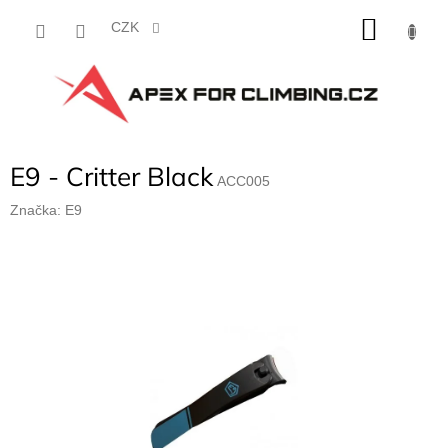
Přejít
NÁKU
na
CZK
obsah
KOŠÍK
E9 - Critter Black
ACC005
Značka:
E9