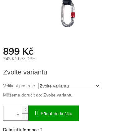
899 Kč
743 Kč bez DPH
Měrná
Zvolte variantu
cena:
Velikost postroje
Můžeme doručit do:
Zvolte variantu
Přidat do košíku
Detailní informace