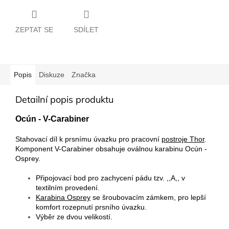
ZEPTAT SE
SDÍLET
Popis
Diskuze
Značka
Detailní popis produktu
Ocún - V-Carabiner
Stahovací díl k prsnímu úvazku pro pracovní
postroje Thor
.
Komponent V-Carabiner obsahuje oválnou karabinu Ocún -
Osprey.
Připojovací bod pro zachycení pádu tzv. ,,A,, v
textilním provedení.
Karabina Osprey
se šroubovacím zámkem, pro lepší
komfort rozepnutí prsního úvazku.
Výběr ze dvou velikostí.