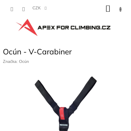
Přejít
NÁKU
na
CZK
obsah
KOŠÍK
Ocún - V-Carabiner
Značka:
Ocún