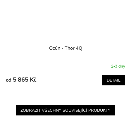
Ocún - Thor 4Q
2-3 dny
5 865 Kč
od
DETAIL
ZOBRAZIT VŠECHNY SOUVISEJÍCÍ PRODUKTY
Z
á