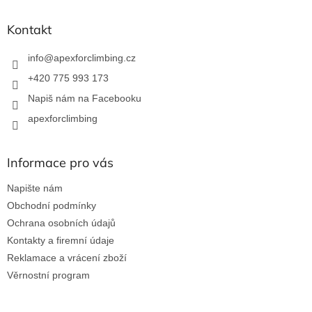
p
a
Kontakt
t
í
info
@
apexforclimbing.cz
+420 775 993 173
Napiš nám na Facebooku
apexforclimbing
Informace pro vás
Napište nám
Obchodní podmínky
Ochrana osobních údajů
Kontakty a firemní údaje
Reklamace a vrácení zboží
Věrnostní program