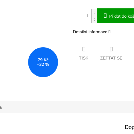
Přidat do koš
Detailní informace
TISK
ZEPTAT SE
79 Kč
–32 %
a
Dop