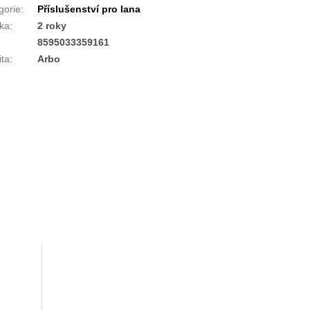
gorie
:
Příslušenství pro lana
ka
:
2 roky
:
8595033359161
ita
:
Arbo