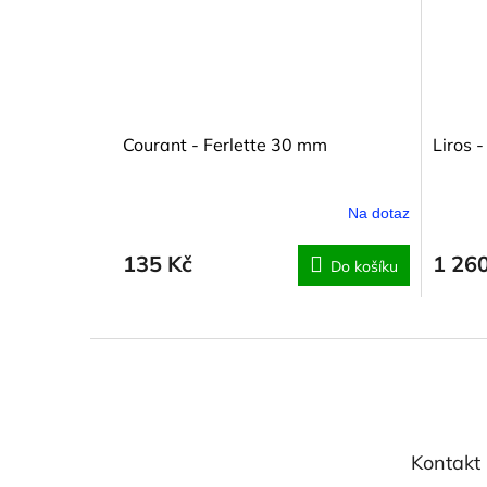
Courant - Ferlette 30 mm
Liros 
Na dotaz
135 Kč
1 26
Do košíku
Z
á
p
a
t
Kontakt
í