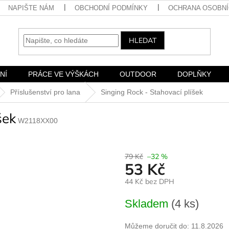
NAPIŠTE NÁM
OBCHODNÍ PODMÍNKY
OCHRANA OSOBNÍ
HLEDAT
NÍ
PRÁCE VE VÝŠKÁCH
OUTDOOR
DOPLŇKY
Příslušenství pro lana
Singing Rock - Stahovací plíšek
šek
W2118XX00
79 Kč
–32 %
53 Kč
44 Kč bez DPH
Měrná
Skladem
(4 ks)
cena:
Můžeme doručit do:
11.8.2026