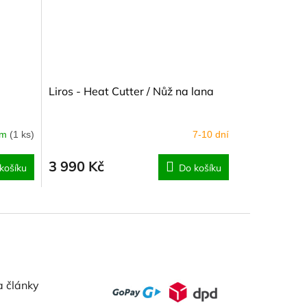
Liros - Heat Cutter / Nůž na lana
em
(1 ks)
7-10 dní
3 990 Kč
košíku
Do košíku
a články