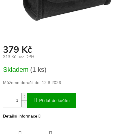
379 Kč
313 Kč bez DPH
Měrná
Skladem
(1 ks)
cena:
Můžeme doručit do:
12.8.2026
Přidat do košíku
Detailní informace