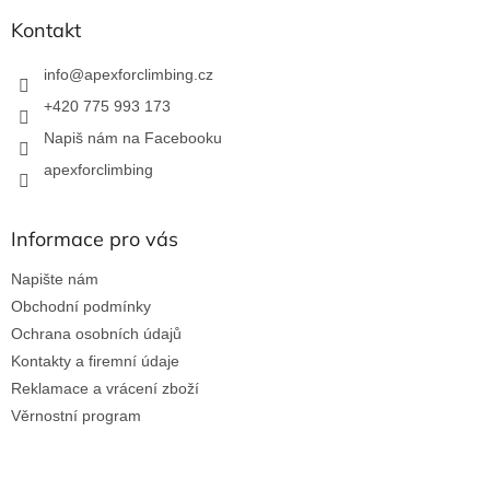
p
a
Kontakt
t
í
info
@
apexforclimbing.cz
+420 775 993 173
Napiš nám na Facebooku
apexforclimbing
Informace pro vás
Napište nám
Obchodní podmínky
Ochrana osobních údajů
Kontakty a firemní údaje
Reklamace a vrácení zboží
Věrnostní program