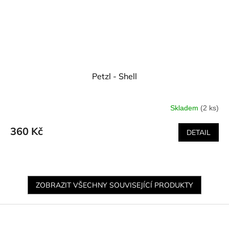
Petzl - Shell
Skladem
(2 ks)
360 Kč
DETAIL
ZOBRAZIT VŠECHNY SOUVISEJÍCÍ PRODUKTY
Z
á