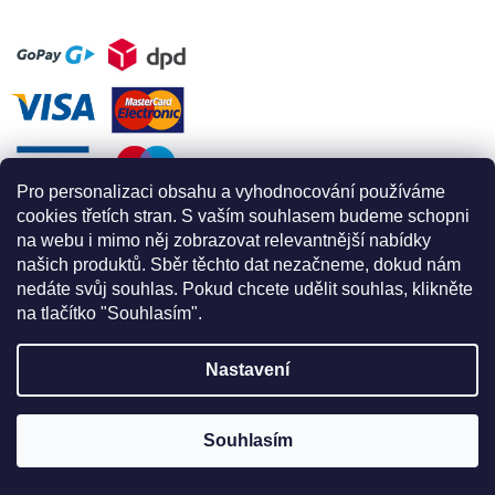
Pro personalizaci obsahu a vyhodnocování používáme
cookies třetích stran. S vaším souhlasem budeme schopni
na webu i mimo něj zobrazovat relevantnější nabídky
našich produktů. Sběr těchto dat nezačneme, dokud nám
nedáte svůj souhlas. Pokud chcete udělit souhlas, klikněte
na tlačítko "Souhlasím".
Nastavení
Vytvořil Shoptet
Souhlasím
Copyright 2026
Apex for climbing
. Všechna práva vyhrazena.