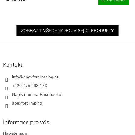
ZOBRAZIT VŠECHNY SOUVISEJÍCÍ PRODUKTY
Z
á
p
a
Kontakt
t
í
info
@
apexforclimbing.cz
+420 775 993 173
Napiš nám na Facebooku
apexforclimbing
Informace pro vás
Napište nám