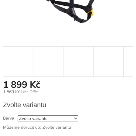
1 899 Kč
1 569 Kč bez DPH
Měrná
Zvolte variantu
cena:
Barva
Můžeme doručit do:
Zvolte variantu