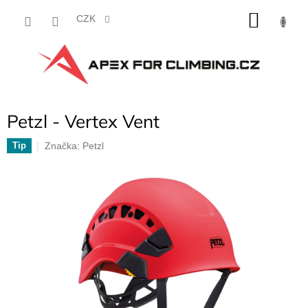
Přejít
NÁKU
na
CZK
obsah
KOŠÍK
Petzl - Vertex Vent
Značka:
Petzl
Tip