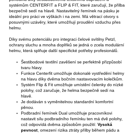
systémům CENTERFIT a FLIP & FIT, které zaručují, že přilba
bezpečně sedí na hlavě. Nastavitelný řemínek na pásku je
ideální pro práci ve výškách i na zemi. Má větrací otvory s
posuvnými uzávěry, které umožňují proudění vzduchu přes
helmu.
Díky svému potenciálu pro integraci čelové svítilny Petzl,
ochrany sluchu a mnoha doplňků se jedná o zcela modulární
helmu, která splňuje další specifické potřeby profesionálů.
Šestibodové textilní zavěšení se perfektně přizpůsobí
tvaru hlavy.
Funkce Centerfit umožňuje dokonalé vystředění helmy
na hlavu díky dvěma bočním nastavovacím kolečkům.
Systém Flip & Fit umožňuje umístění čelenky do nízké
polohy, což zaručuje, že helma bezpečně sedí na
hlavě.
Je dodáván s vyměnitelnou standardní komfortní
pěnou.
Podbradní řemínek Dual umožňuje pracovníkovi
nastavit sílu podbradního řemínku ten má dvě polohy,
což odpovídá dvěma způsobům použití:
Vysoká
pevnost
, omezení rizika ztráty přilby během pádu a