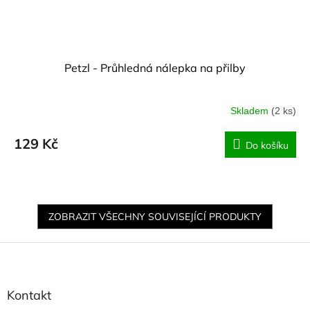
Petzl - Průhledná nálepka na přilby
Skladem
(2 ks)
129 Kč
Do košíku
ZOBRAZIT VŠECHNY SOUVISEJÍCÍ PRODUKTY
Z
á
p
a
Kontakt
t