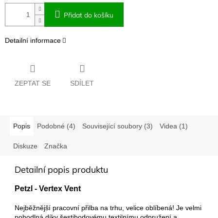
Přidat do košíku
Detailní informace
ZEPTAT SE
SDÍLET
Popis
Podobné (4)
Související soubory (3)
Videa (1)
Diskuze
Značka
Detailní popis produktu
Petzl - Vertex Vent
Nejběžnější pracovní přilba na trhu, velice oblíbená! Je velmi
pohodlná díky šestibodovému textilnímu odpružení a