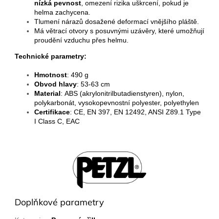
nízká pevnost
, omezení rizika uškrcení, pokud je
helma zachycena.
Tlumení nárazů dosažené deformací vnějšího pláště.
Má větrací otvory s posuvnými uzávěry, které umožňují
proudění vzduchu přes helmu.
Technické parametry:
Hmotnost
: 490 g
Obvod hlavy
: 53-63 cm
Material
: ABS (akrylonitrilbutadienstyren), nylon,
polykarbonát, vysokopevnostní polyester, polyethylen
Certifikace
:
CE, EN 397, EN 12492, ANSI Z89.1 Type
I Class C, EAC
Doplňkové parametry