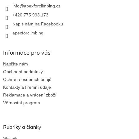
í
info
@
apexforclimbing.cz
+420 775 993 173
Napiš nám na Facebooku
apexforclimbing
Informace pro vás
Napište nám
Obchodní podmínky
Ochrana osobních údajů
Kontakty a firemní údaje
Reklamace a vrácení zboží
Věrnostní program
Rubriky a články
Slovník