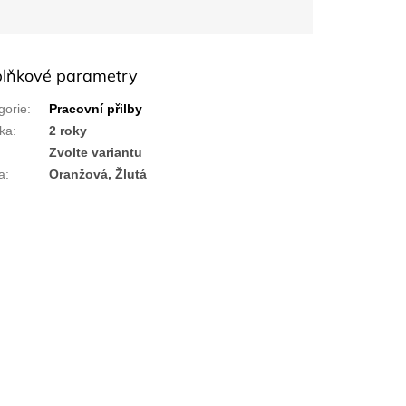
lňkové parametry
gorie
:
Pracovní přilby
ka
:
2 roky
:
Zvolte variantu
a
:
Oranžová, Žlutá