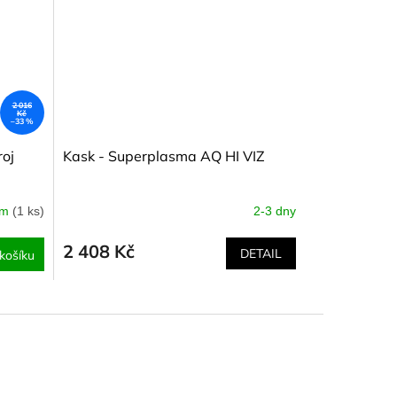
2 016
Kč
–33 %
roj
Kask - Superplasma AQ HI VIZ
em
(1 ks)
2-3 dny
2 408 Kč
DETAIL
košíku