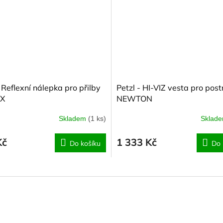
 Reflexní nálepka pro přilby
Petzl - HI-VIZ vesta pro post
X
NEWTON
Skladem
(1 ks)
Sklad
Kč
1 333 Kč
Do košíku
Do 