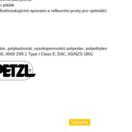
 pláště.
osforeskujícími sponami a reflexními pruhy pro optimální
nylon, polykarbonát, vysokopevnostní polyester, polyethylen
65, ANSI Z89.1 Type I Class E, EAC, AS/NZS 1801
Výprodej