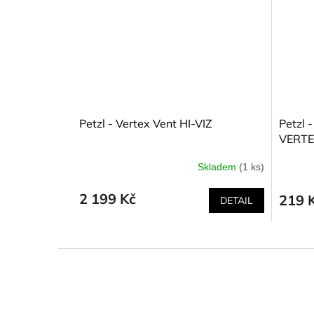
Petzl - Vertex Vent HI-VIZ
Petzl -
VERTE
Skladem
(1 ks)
2 199 Kč
219 
DETAIL
Z
á
p
a