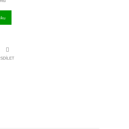
antu
íku
SDÍLET