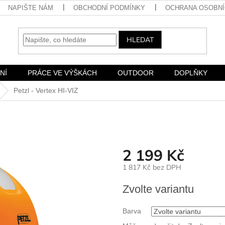
NAPIŠTE NÁM
OBCHODNÍ PODMÍNKY
OCHRANA OSOBNÍ
HLEDAT
NÍ
PRÁCE VE VÝŠKÁCH
OUTDOOR
DOPLŇKY
Petzl - Vertex HI-VIZ
2 199 Kč
1 817 Kč bez DPH
Měrná
Zvolte variantu
cena:
Barva