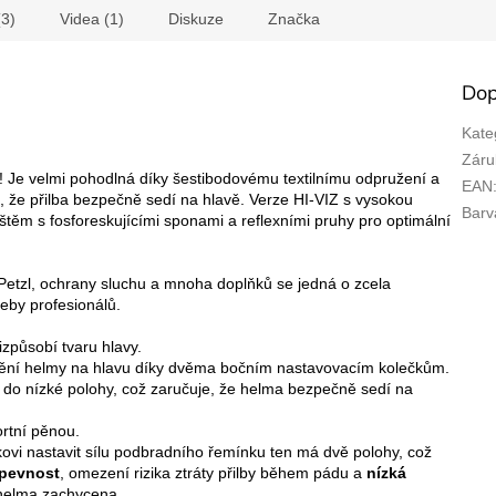
(3)
Videa (1)
Diskuze
Značka
Dop
Kate
Záru
ná! Je velmi pohodlná díky šestibodovému textilnímu odpružení a
EAN
 že přilba bezpečně sedí na hlavě.
Verze HI-VIZ s vysokou
Barv
štěm s fosforeskujícími sponami a reflexními pruhy pro optimální
y Petzl, ochrany sluchu a mnoha doplňků se jedná o zcela
řeby profesionálů.
izpůsobí tvaru hlavy.
dění helmy na hlavu díky dvěma bočním nastavovacím kolečkům.
 do nízké polohy, což zaručuje, že helma bezpečně sedí na
rtní pěnou.
vi nastavit sílu podbradního řemínku ten má dvě polohy, což
pevnost
, omezení rizika ztráty přilby během pádu a
nízká
 helma zachycena.