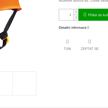
Můžeme doručit do:
Zvolte vari
Přidat do koš
Detailní informace
TISK
ZEPTAT SE