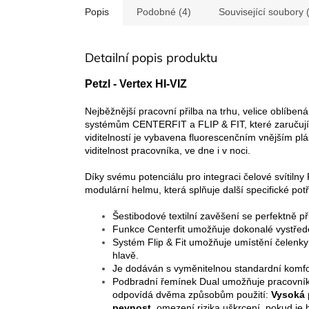
Popis
Podobné (4)
Související soubory 
Detailní popis produktu
Petzl - Vertex HI-VIZ
Nejběžnější pracovní přilba na trhu, velice oblíbe
systémům CENTERFIT a FLIP & FIT, které zaručují,
viditelností je vybavena fluorescenčním vnějším plá
viditelnost pracovníka, ve dne i v noci.
Díky svému potenciálu pro integraci čelové svítiln
modulární helmu, která splňuje další specifické pot
Šestibodové textilní zavěšení se perfektně př
Funkce Centerfit umožňuje dokonalé vystře
Systém Flip & Fit umožňuje umístění čelenky
hlavě.
Je dodáván s vyměnitelnou standardní komfo
Podbradní řemínek Dual umožňuje pracovníko
odpovídá dvěma způsobům použití:
Vysoká 
pevnost
, omezení rizika uškrcení, pokud je