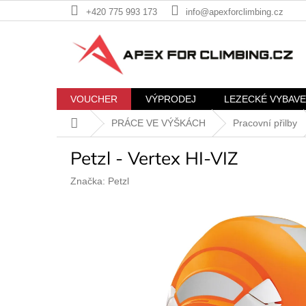
Přejít
+420 775 993 173
info@apexforclimbing.cz
na
obsah
VOUCHER
VÝPRODEJ
LEZECKÉ VYBAVE
Domů
PRÁCE VE VÝŠKÁCH
Pracovní přilby
Petzl - Vertex HI-VIZ
Značka:
Petzl