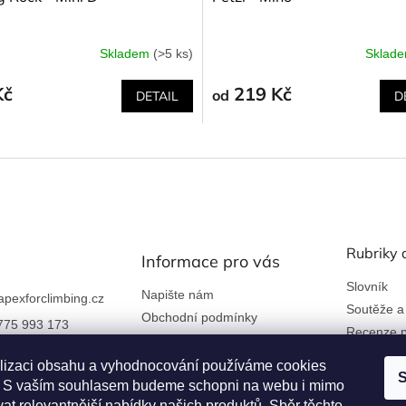
Skladem
(>5 ks)
Sklad
Kč
219 Kč
od
DETAIL
D
Rubriky 
Informace pro vás
Slovník
Napište nám
apexforclimbing.cz
Soutěže a
Obchodní podmínky
775 993 173
Recenze p
Ochrana osobních údajů
 nám na Facebook
Kontakty a firemní údaje
lizaci obsahu a vyhodnocování používáme cookies
S
an. S vaším souhlasem budeme schopni na webu i mimo
Reklamace a vrácení zboží
rclimbing
at relevantnější nabídky našich produktů. Sběr těchto