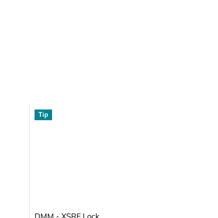
Tip
DMM - XSRE Lock