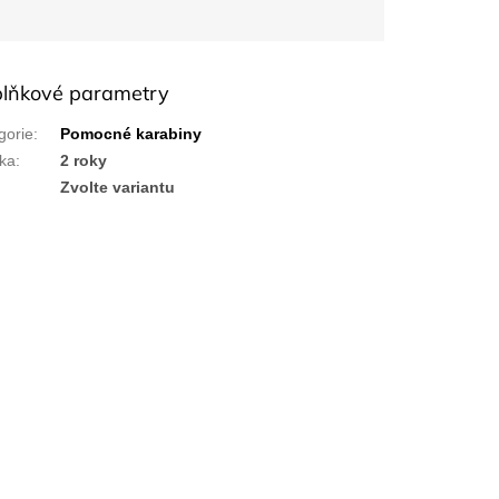
lňkové parametry
gorie
:
Pomocné karabiny
ka
:
2 roky
:
Zvolte variantu