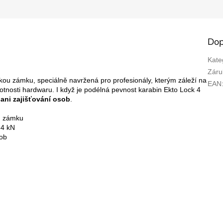
Dop
Kate
Záru
kou zámku, speciálně navržená pro profesionály, kterým záleží na
EAN
motnosti hardwaru. I když je podélná pevnost karabin Ekto Lock 4
ani zajišťování osob
.
ou zámku
 4 kN
sob