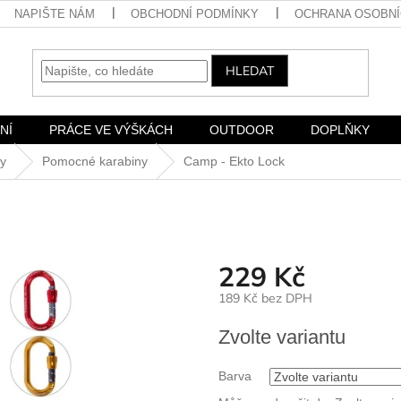
NAPIŠTE NÁM
OBCHODNÍ PODMÍNKY
OCHRANA OSOBNÍ
HLEDAT
NÍ
PRÁCE VE VÝŠKÁCH
OUTDOOR
DOPLŇKY
ny
Pomocné karabiny
Camp - Ekto Lock
229 Kč
189 Kč bez DPH
Měrná
Zvolte variantu
cena:
Barva