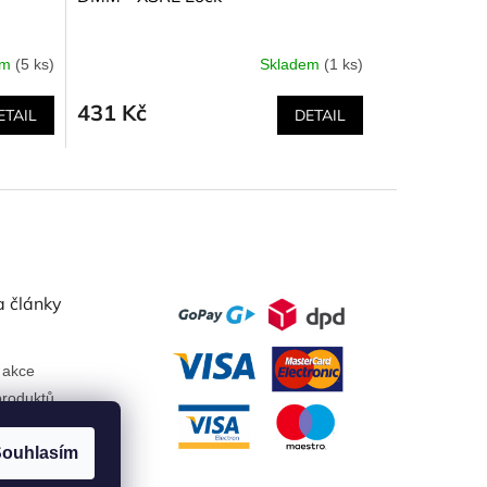
em
(5 ks)
Skladem
(1 ks)
431 Kč
ETAIL
DETAIL
a články
 akce
roduktů
ouhlasím