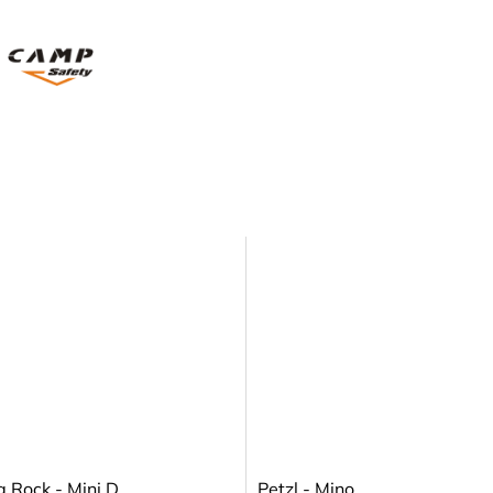
g Rock - Mini D
Petzl - Mino