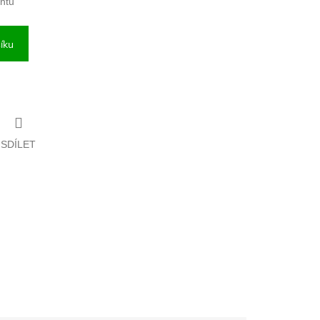
antu
íku
SDÍLET