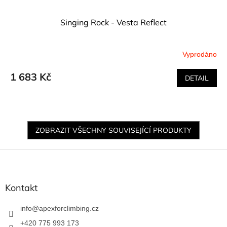
Singing Rock - Vesta Reflect
Vyprodáno
1 683 Kč
DETAIL
ZOBRAZIT VŠECHNY SOUVISEJÍCÍ PRODUKTY
Z
á
p
a
Kontakt
t
í
info
@
apexforclimbing.cz
+420 775 993 173