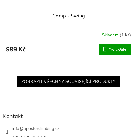
Camp - Swing
Skladem
(1 ks)
999 Kč
Do košíku
ZOBRAZIT VŠECHNY SOUVISEJÍCÍ PRODUKTY
Z
á
p
a
Kontakt
t
í
info
@
apexforclimbing.cz