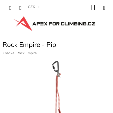
Přejít
NÁKU
na
CZK
obsah
KOŠÍK
Rock Empire - Pip
Značka:
Rock Empire