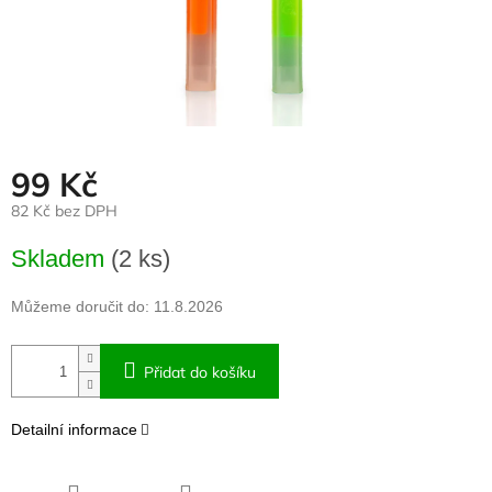
99 Kč
82 Kč bez DPH
Měrná
Skladem
(2 ks)
cena:
Můžeme doručit do:
11.8.2026
Přidat do košíku
Detailní informace