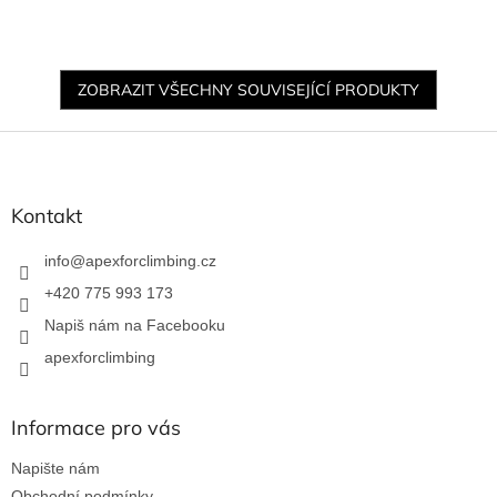
ZOBRAZIT VŠECHNY SOUVISEJÍCÍ PRODUKTY
Z
á
p
a
Kontakt
t
í
info
@
apexforclimbing.cz
+420 775 993 173
Napiš nám na Facebooku
apexforclimbing
Informace pro vás
Napište nám
Obchodní podmínky