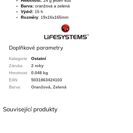
Hmotnost:
24 g jeden kus
Barva:
oranžová a zelená
Výdrž:
15 h
Rozměry
: 19x16x165mm
Doplňkové parametry
Kategorie
:
Ostatní
Záruka
:
2 roky
Hmotnost
:
0.048 kg
EAN
:
5031863424103
Barva
:
Oranžová, Zelená
Související produkty