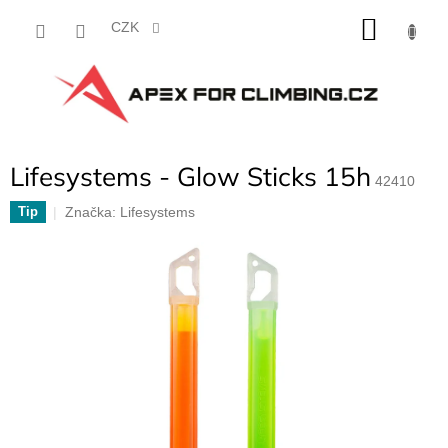
Přejít
NÁKU
na
CZK
obsah
KOŠÍK
Lifesystems - Glow Sticks 15h
42410
Značka:
Lifesystems
Tip