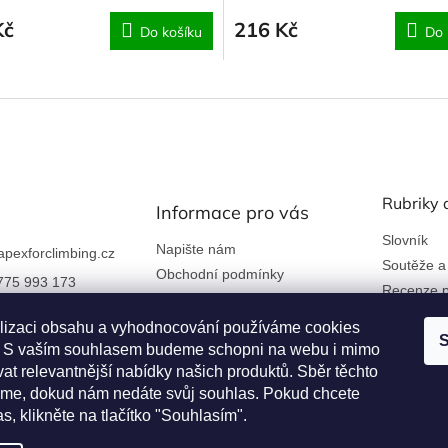
Kč
216 Kč
Do košíku
Do 
Rubriky 
Informace pro vás
Slovník
Napište nám
apexforclimbing.cz
Soutěže a
Obchodní podmínky
775 993 173
Recenze p
Ochrana osobních údajů
 nám na Facebook
Kontakty a firemní údaje
lizaci obsahu a vyhodnocování používáme cookies
S
Reklamace a vrácení zboží
an. S vaším souhlasem budeme schopni na webu i mimo
rclimbing
at relevantnější nabídky našich produktů. Sběr těchto
Věrnostní program
me, dokud nám nedáte svůj souhlas. Pokud chcete
as, klikněte na tlačítko "Souhlasím".