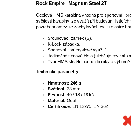
Rock Empire - Magnum Steel 2T
Ocelová
HMS karabina
vhodná pro sportovní i pr
světlosti karabiny lze využít při budování jistící
povrchem omezuje zachytávání textilu o ostré hr
Šroubovací zámek (S).
K-Lock západka.
Sportovní i průmyslové využití.
Jedinečné sériové číslo (ulehčuje revizní ko
Tvar HMS skvěle padne do ruky a výborně 
Technické parametry:
Hmotnost:
246 g
Světlost:
23 mm
Pevnost:
40 / 18 / 18 kN
Materiál:
Ocel
Certifikace:
EN 12275, EN 362