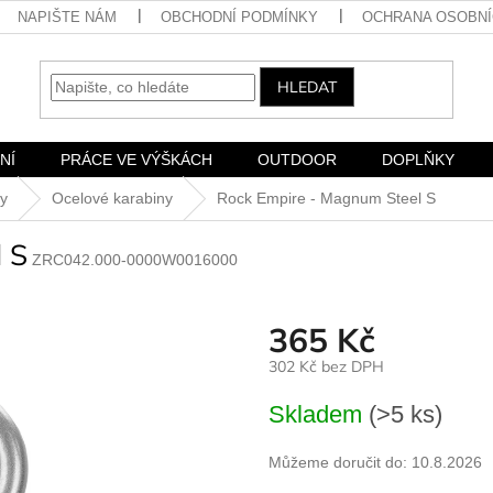
NAPIŠTE NÁM
OBCHODNÍ PODMÍNKY
OCHRANA OSOBNÍ
HLEDAT
NÍ
PRÁCE VE VÝŠKÁCH
OUTDOOR
DOPLŇKY
ny
Ocelové karabiny
Rock Empire - Magnum Steel S
 S
ZRC042.000-0000W0016000
365 Kč
302 Kč bez DPH
Měrná
Skladem
(>5 ks)
cena:
Můžeme doručit do:
10.8.2026