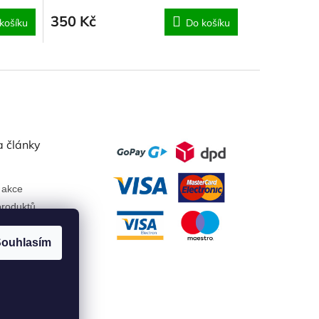
350 Kč
košíku
Do košíku
a články
 akce
roduktů
ouhlasím