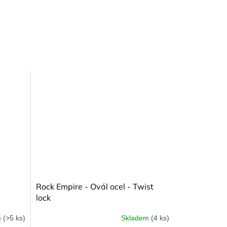
Rock Empire - Ovál ocel - Twist
lock
m
(>5 ks)
Skladem
(4 ks)