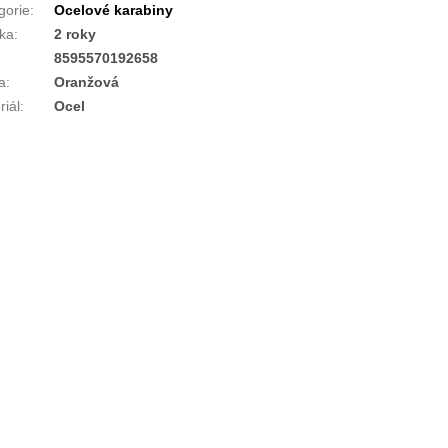
gorie
:
Ocelové karabiny
ka
:
2 roky
:
8595570192658
a
:
Oranžová
riál
:
Ocel