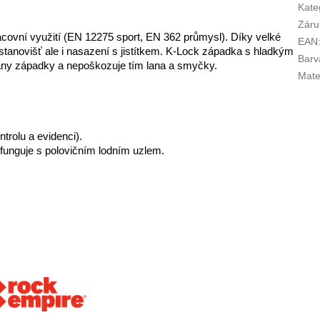
Kate
Záru
acovní využití (EN 12275 sport, EN 362 průmysl). Díky velké
EAN
ch stanovišť ale i nasazení s jistítkem. K-Lock západka s hladkým
Barv
any západky a nepoškozuje tím lana a smyčky.
Mate
ntrolu a evidenci).
funguje s polovičním lodním uzlem.