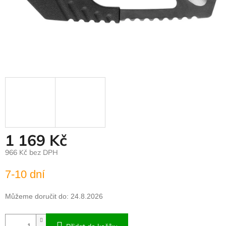
1 169 Kč
966 Kč bez DPH
Měrná
7-10 dní
cena:
Můžeme doručit do:
24.8.2026