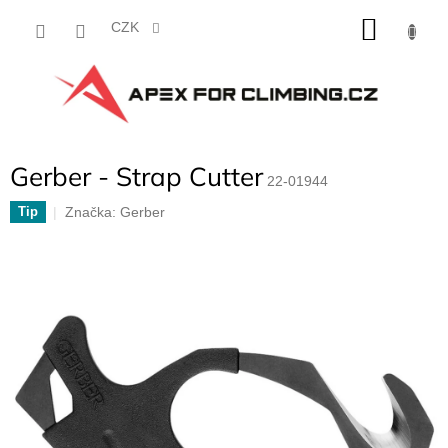
Přejít
NÁKU
na
CZK
obsah
KOŠÍK
Gerber - Strap Cutter
22-01944
Značka:
Gerber
Tip