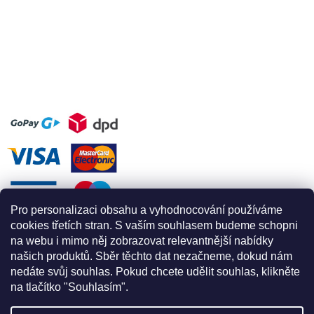
Pro personalizaci obsahu a vyhodnocování používáme
cookies třetích stran. S vaším souhlasem budeme schopni
na webu i mimo něj zobrazovat relevantnější nabídky
našich produktů. Sběr těchto dat nezačneme, dokud nám
nedáte svůj souhlas. Pokud chcete udělit souhlas, klikněte
na tlačítko "Souhlasím".