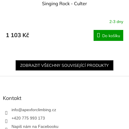
Singing Rock - Culter
2-3 dny
1 103 Kč
Do košíku
ZOBRAZIT VŠECHNY SOUVISEJÍCÍ PRODUKTY
Z
á
p
a
Kontakt
t
í
info
@
apexforclimbing.cz
+420 775 993 173
Napiš nám na Facebooku