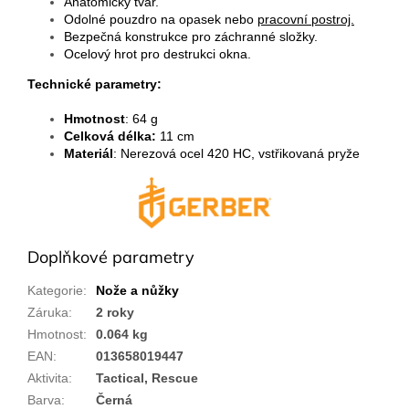
Anatomický tvar.
Odolné pouzdro na opasek nebo
pracovní postroj.
Bezpečná konstrukce pro záchranné složky.
Ocelový hrot pro destrukci okna.
Technické parametry:
Hmotnost
: 64 g
Celková délka:
11 cm
Materiál
: Nerezová ocel 420 HC, vstřikovaná pryže
Doplňkové parametry
Kategorie
:
Nože a nůžky
Záruka
:
2 roky
Hmotnost
:
0.064 kg
EAN
:
013658019447
Aktivita
:
Tactical, Rescue
Barva
:
Černá