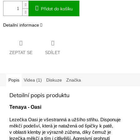
Přidat do košíku
Detailní informace
ZEPTAT SE
SDÍLET
Popis
Videa (1)
Diskuze
Značka
Detailní popis produktu
Tenaya - Oasi
Lezečka Oasi je všestranná a užšího střihu. Disponuje
měkčí podešví, která je natažená od špičky k patě,
v oblasti klenby je výrazně zúžena, díky čemuž je
lezečka měkčí a tím i
citlivější.
A
gresivní prohnutí