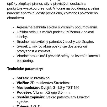
špičky zlepšuje přenos síly v převislých cestách a
poskytuje vysokou přesnost.
Vhodné na bouldering a velmi
náročné sportovní cesty převislého, kolmého i položeného
charakteru.
Agresivně zahnutá špička s vrchním pogumováním.
Užšího střihu, s měkčí podešví zúženou v oblasti
klenby.
Snadno nastavitelný patentový suchý zip Draxtor.
Svršek z mikrovlákna poskytuje dostatečnou
prodyšnost a komfort.
Vhodné pro kolmé i převislé stěny na lezení s lanem i
bouldering.
Technické parametry:
Svršek:
Mikrovlákno
Vložka:
2D multivrstva Stretchtex
Mezipodešev:
Dvojitá GI 1.8 y TST 150
Podešev:
Vibram XS grip 3.5 mm
Systém zapínání:
Velcro
patentovaný Draxtor
systém
Tuhost:
3
(1-5)