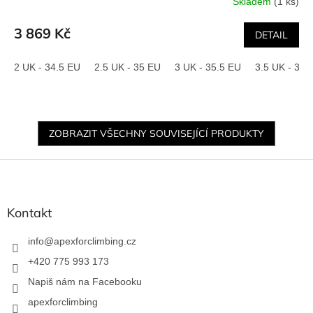
Skladem
(1 ks)
3 869 Kč
DETAIL
2 UK - 34.5 EU
2.5 UK - 35 EU
3 UK - 35.5 EU
3.5 UK - 36.
ZOBRAZIT VŠECHNY SOUVISEJÍCÍ PRODUKTY
Z
á
p
a
Kontakt
t
í
info
@
apexforclimbing.cz
+420 775 993 173
Napiš nám na Facebooku
apexforclimbing