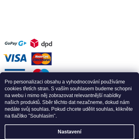
Pro personalizaci obsahu a vyhodnocování používáme
cookies třetích stran. S vaším souhlasem budeme schopni
na webu i mimo něj zobrazovat relevantnější nabídky
našich produktů. Sběr těchto dat nezačneme, dokud nám
nedáte svůj souhlas. Pokud chcete udělit souhlas, klikněte
na tlačítko "Souhlasím".
Nastavení
Vytvořil Shoptet