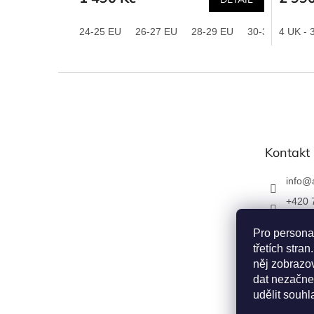
24-25 EU
26-27 EU
28-29 EU
30-31 EU
4 UK - 
32
Z
á
p
a
t
Kontakt
í
info
@
+420 
Napiš
Pro persona
u
třetích str
apexfo
něj zobrazov
dat nezačne
udělit souhl