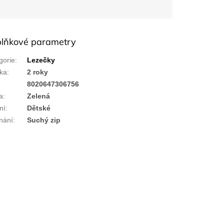
lňkové parametry
gorie
:
Lezečky
ka
:
2 roky
:
8020647306756
a
:
Zelená
ní
:
Dětské
nání
:
Suchý zip