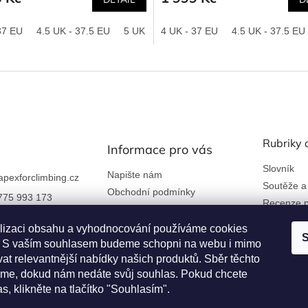
37 EU
-33 EU
4.5 UK - 37.5 EU
34-35 EU
5 UK - 38 EU
4 UK - 37 EU
6.5 UK - 40 EU
4.5 UK - 37.5 EU
7.5 UK 
Rubriky 
Informace pro vás
Slovník
Napište nám
apexforclimbing.cz
Soutěže a
Obchodní podmínky
775 993 173
Recenze p
Ochrana osobních údajů
 nám na Facebook
Kontakty a firemní údaje
lizaci obsahu a vyhodnocování používáme cookies
S
an. S vaším souhlasem budeme schopni na webu i mimo
Reklamace a vrácení zboží
rclimbing
at relevantnější nabídky našich produktů. Sběr těchto
Věrnostní program
me, dokud nám nedáte svůj souhlas. Pokud chcete
as, klikněte na tlačítko "Souhlasím".