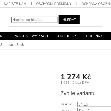
NAPIŠTE NÁM
OBCHODNÍ PODMÍNKY
OCHRANA OSOBNÍ
HLEDAT
NÍ
PRÁCE VE VÝŠKÁCH
OUTDOOR
DOPLŇKY
Sportiva - Stickit
1 274 Kč
1 053 Kč bez DPH
Měrná
Zvolte variantu
cena:
Velikost
Barva