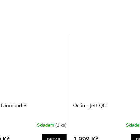
- Diamond S
Ocún - Jett QC
Skladem
(1 ks)
Sklad
0 Kč
1 999 Kč
DETAIL
D