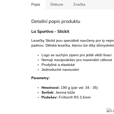
Popis
Diskuze
Značka
Detailní popis produktu
La Sportiva - Stickit
Lezečky Stickit jsou speciálně navrženy pro ty nej
padnou. Dětská lezečka, kterou lze díky důmyslnému
Logo se suchým zipem pro ještě větší fixaci
Nemají mezipodešev pro maximální citlivost
Prodyšné a elastické
Jednoduché navouvání
Parametry:
Hmotnost:
190 g (pár vel. 34 - 35)
Svršek:
Jemná kůže
Podešev:
FriXion® RS 3,5mm