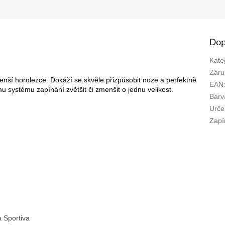
Dop
Kate
Záru
menší horolezce. Dokáží se skvěle přizpůsobit noze a perfektně
EAN
 systému zapínání zvětšit či zmenšit o jednu velikost.
Barv
Urče
Zapí