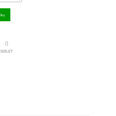
íku
SDÍLET